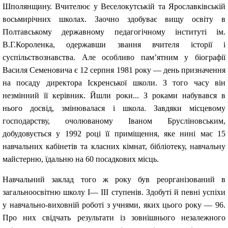
Шполянщину. Вчителює у Веселокутській та Ярославківській
восьмирічних школах. Заочно здобуває вищу освіту в
Полтавському державному педагогічному інституті ім.
В.Г.Короленка, одержавши звання вчителя історії і
суспільствознавства. Але особливо пам’ятним у біографії
Василя Семеновича є 12 серпня 1981 року — день призначення
на
посаду директора Іскренської школи. З того часу він
незмінний її керівник. Йшли роки... З роками набувався в
нього досвід, змінювалася і школа. Завдяки місцевому
господарству, очолюваному Іваном Брусліновським,
добудовується у 1992 році її приміщення, яке нині має 15
навчальних кабінетів та класних кімнат, бібліотеку, навчальну
майстерню, їдальню на 60 посадкових місць.
Навчальний заклад того ж року був реорганізований
в
загальноосвітню школу І— ІІІ ступенів. Здобуті й певні успіхи
у навчально-виховній роботі з учнями, яких цього року — 96.
Про них свідчать результати із зовнішнього незалежного