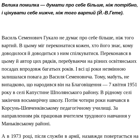
Велика помилка — думати про себе більше, ніж потрібно,
і цінувати себе нижче, ніж того вартий (Й.-В.Гете).
Василь Семенович Гукало не думає про себе більше, ніж того
вартий. В цьому міг переконатися кожен, хто його знає, кому
доводилося й доводиться з ним спілкуватися. Переконався в
цьому й автор цих рядків, перебуваючи на різних освітянських
посадах впродовж багатьох років. І всі ці роки незмінною
залишалася повага до Василя Семеновича. Тому, мабуть, не
випадково, що народився він на Благовіщення — 7 квітня 1951
року в селі Капустине Шполянського району. В рідному селі
закінчив восьмирічну школу. Потім чотири роки навчався в
Корсунь-Шевченківському педагогічному училищі. За
направленням рік працював вчителем трудового навчання у
Маньківському районі.
А в 1973 році, після служби в армії, назавжди повертається на