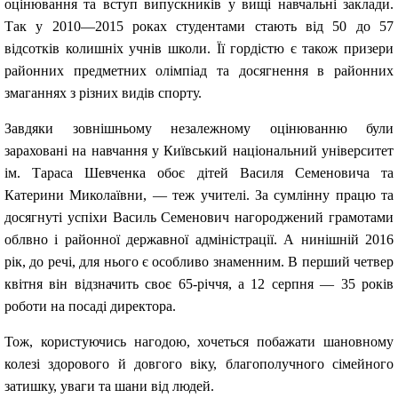
оцінювання та вступ випускників у вищі навчальні заклади.
Так у 2010—2015 роках студентами стають від 50 до 57
відсотків колишніх учнів школи. Її гордістю є також призери
районних предметних олімпіад та досягнення в районних
змаганнях з різних видів спорту.
Завдяки зовнішньому незалежному оцінюванню були
зараховані на навчання у Київський національний університет
ім. Тараса Шевченка обоє дітей Василя Семеновича та
Катерини Миколаївни, — теж учителі.
За сумлінну працю та
досягнуті успіхи Василь Семенович нагороджений грамотами
облвно і районної державної адміністрації. А нинішній 2016
рік, до речі, для нього є особливо знаменним. В перший четвер
квітня він відзначить своє 65-річчя, а 12 серпня — 35 років
роботи на посаді директора.
Тож, користуючись нагодою, хочеться побажати шановному
колезі здорового й довгого віку, благополучного сімейного
затишку, уваги та шани від людей.