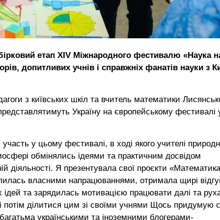
дбірковий етап XIV Міжнародного фестивалю «Наука н
орів, допитливих учнів і справжніх фанатів науки з К
агоги з київських шкіл та вчитель математики Лисянськ
 представлятимуть Україну на європейському фестивалі 
участь у цьому фестивалі, в ході якого учителі природ
мосфері обмінялись ідеями та практичним досвідом
ій діяльності. Я презентувала свої проєкти «Математика
ілилась власними напрацюваннями, отримала щирі відгук
х ідей та зарядилась мотивацією працювати далі та рух
 і потім ділитися цим зі своїми учнями Щось придумую 
а багатьма українськими та іноземними блогерами-