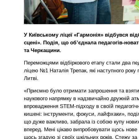
У Київському ліцеї «Гармонія» відбувся ві
сцені». Подія, що об’єднала педагогів-новат
та Черкащини.
Переможцями відбіркового етапу стали два пед
ліцею №1 Наталія Трепак, які наступного року
Литві.
«Приємно було отримати запрошення та взяти 
наукового напрямку в надзвичайно дружній ат
впровадження STEM-підходу в своїй педагогічн
кишені: інструменти, фокуси, лайфхаки», под
що дуже важливо, забрала із собою купу нови
вперед. Мені цікаво випробовувати щось нове
щось згадую зі своїх шкільних років. Стежу з