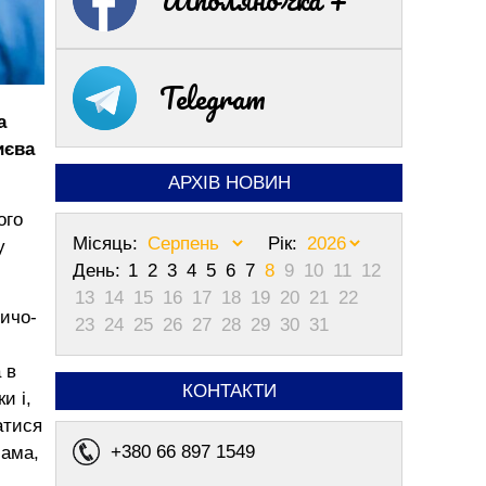
Telegram
а
иєва
АРХІВ НОВИН
ого
Місяць:
Рік:
у
День:
1
2
3
4
5
6
7
8
9
10
11
12
13
14
15
16
17
18
19
20
21
22
ничо-
23
24
25
26
27
28
29
30
31
 в
КОНТАКТИ
и і,
атися
+380 66 897 1549
сама,