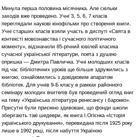
Минула перша половина місячника. Але скільки
заходів вже проведено. Учні 3, 5, 6, 7 класів
переглядали наукові кінофільми про створення книги.
Учні старших класів взяли участь в диспуті «Свята в
контексті мовознавства і сучасного політичного
моменту», відзначили 85-річний ювілей класика
сучасної української літератури, поета з душею
опришка — Дмитра Павличка. Учні молодших класів
під час бібліотечних уроків ще більше здружились з
книгою, ознайомились з довідковим апаратом
бібліотек. Для учнів 9-Б класу в рамках районного
семінару молодих вчителів був проведений огляд книг
на тему «Українська література ренесансу і барокко».
Присутні були приємно здивовані, що фонди школи
зберігають такі шедеври, як книга І.Огієнка «Історія
українського друкування», перевидана після 1925 року
лише в 1992 році, після набуття Україною