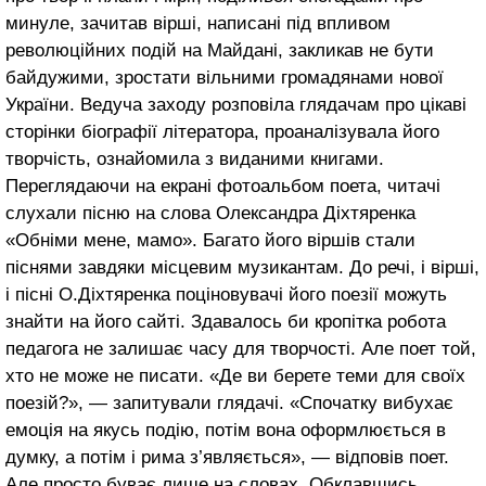
минуле, зачитав вірші, написані під впливом
революційних подій на Майдані, закликав не бути
байдужими, зростати вільними громадянами нової
України. Ведуча заходу розповіла глядачам про цікаві
сторінки біографії літератора, проаналізувала його
творчість, ознайомила з виданими книгами.
Переглядаючи на екрані фотоальбом поета, читачі
слухали пісню на слова Олександра Діхтяренка
«Обніми мене, мамо». Багато його віршів стали
піснями завдяки місцевим музикантам. До речі, і вірші,
і пісні О.Діхтяренка поціновувачі його поезії можуть
знайти на його сайті. Здавалось би кропітка робота
педагога не залишає часу для творчості. Але поет той,
хто не може не писати. «Де ви берете теми для своїх
поезій?», — запитували глядачі. «Спочатку вибухає
емоція на якусь подію, потім вона оформлюється в
думку, а потім і рима з’являється», — відповів поет.
Але просто буває лише на словах. Обклавшись