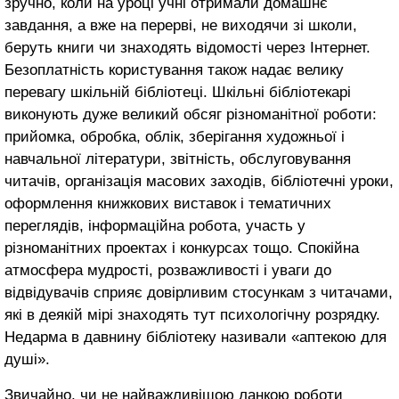
зручно, коли на уроці учні отримали домашнє
завдання, а вже на перерві, не виходячи зі школи,
беруть книги чи знаходять відомості через Інтернет.
Безоплатність користування також надає велику
перевагу шкільній бібліотеці. Шкільні бібліотекарі
виконують дуже великий обсяг різноманітної роботи:
прийомка, обробка, облік, зберігання художньої і
навчальної літератури, звітність, обслуговування
читачів, організація масових заходів, бібліотечні уроки,
оформлення книжкових виставок і тематичних
переглядів, інформаційна робота, участь у
різноманітних проектах і конкурсах тощо. Спокійна
атмосфера мудрості, розважливості і уваги до
відвідувачів сприяє довірливим стосункам з читачами,
які в деякій мірі знаходять тут психологічну розрядку.
Недарма в давнину бібліотеку називали «аптекою для
душі».
Звичайно, чи не найважливішою ланкою роботи