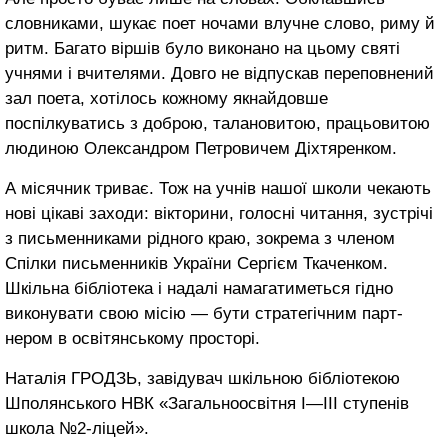
словниками, шукає поет ночами влучне слово, риму й
ритм. Багато віршів було виконано на цьому святі
учнями і вчителями. Довго не відпускав переповнений
зал поета, хотілось кожному якнайдовше
поспілкуватись з доброю, талановитою, працьовитою
людиною Олександром Петровичем Діхтяренком.
А місячник триває. Тож на учнів нашої школи чекають
нові цікаві заходи: вікторини, голосні читання, зустрічі
з письменниками рідного краю, зокрема з членом
Спілки письменників України Сергієм Ткаченком.
Шкільна бібліотека і надалі намагатиметься гідно
виконувати свою місію — бути стратегічним парт-
нером в освітянському просторі.
Наталія ГРОДЗЬ, завідувач шкільною бібліотекою
Шполянського НВК «Загальноосвітня І—ІІІ ступенів
школа №2-ліцей».