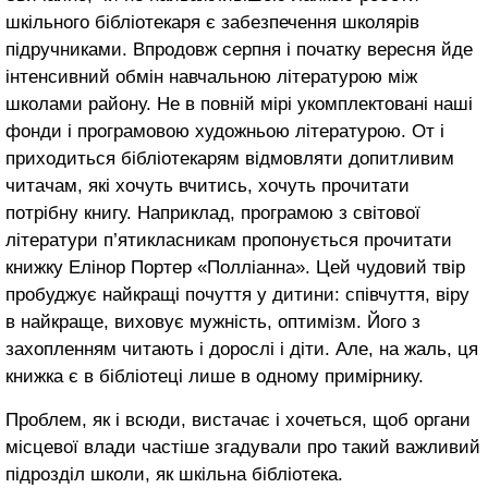
шкільного бібліотекаря є забезпечення школярів
підручниками. Впродовж серпня і початку вересня йде
інтенсивний обмін навчальною літературою між
школами району. Не в повній мірі укомплектовані наші
фонди і програмовою художньою літературою. От і
приходиться бібліотекарям відмовляти допитливим
читачам, які хочуть вчитись, хочуть прочитати
потрібну книгу. Наприклад, програмою з світової
літератури п’ятикласникам пропонується прочитати
книжку Елінор Портер «Полліанна». Цей чудовий твір
пробуджує найкращі почуття у дитини: співчуття, віру
в найкраще, виховує мужність, оптимізм. Його з
захопленням читають і дорослі і діти. Але, на жаль, ця
книжка є в бібліотеці лише в одному примірнику.
Проблем, як і всюди, вистачає і хочеться, щоб органи
місцевої влади частіше згадували про такий важливий
підрозділ школи, як шкільна бібліотека.