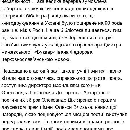
незалежності. Така велика перерва зумовлена
забороною комуністичної влади оприлюднювати
історичні і бібліографічні докази того, що
книгодрукування в Україні було поширене на 90 років
раніше, ніж в Росії. Наша бібліотека пишається, тим,
що має і такі цінні книги, як «Порівняльна історія
слов’янських культур» відо-мого професора Дмитра
Чижевського і «Буквар» Івана Федорова
церковнослав’янською мовою.
Нещодавно в актовій залі школи учні і вчителі палко
вітали нашого земляка, справжнього патріота, поета,
заступника директора Васильківського НВК
Олександра Петровича Діхтяренка. Автор трьох
поетичних збірок Олександр Діхтяренко є першим
лауреатом премії імені Олекси Влизька, найвищої
нагороди, якою поціновуються місцеві поети, виступив
перед глядачами зі своїми новими віршами, розповів
про творчі плани і мрії, поділився спогадами про