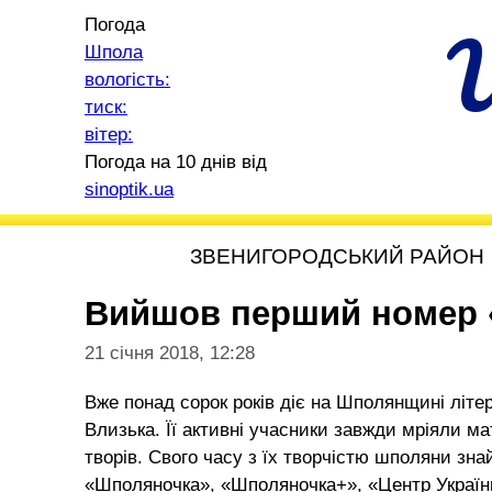
Погода
Шпола
вологість:
тиск:
вітер:
Погода на 10 днів від
sinoptik.ua
ЗВЕНИГОРОДСЬКИЙ РАЙОН
Вийшов перший номер 
21 січня 2018, 12:28
Вже понад сорок років діє на Шполянщині літер
Влизька. Її активні учасники завжди мріяли 
творів. Свого часу з їх творчістю шполяни зна
«Шполяночка», «Шполяночка+», «Центр України