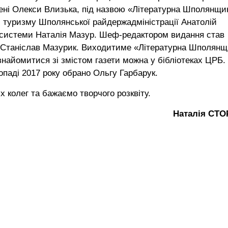
мені Олекси Влизька, під назвою «Літературна Шполянщи
і туризму Шполянської райдержадміністрації Анатолій
ї системи Наталія Мазур. Шеф-редактором видання став
— Станіслав Мазурик. Виходитиме «Літературна Шполян
найомитися зі змістом газети можна у бібліотеках ЦРБ.
опаді 2017 року обрано Ольгу Гарбарук.
 колег та бажаємо творчого розквіту.
Наталія СТ