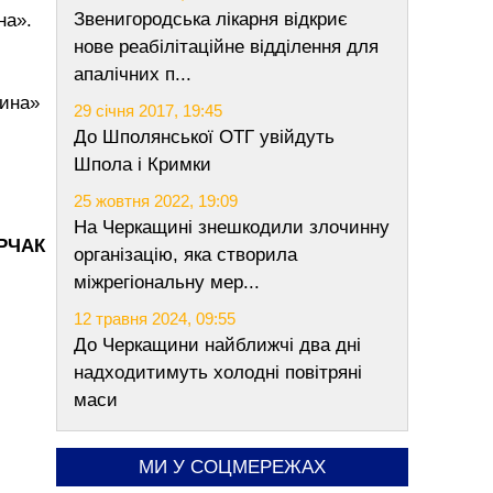
Звенигородська лікарня відкриє
на».
нове реабілітаційне відділення для
апалічних п...
щина»
29 січня 2017, 19:45
До Шполянської ОТГ увійдуть
Шпола і Кримки
25 жовтня 2022, 19:09
На Черкащині знешкодили злочинну
ОРЧАК
організацію, яка створила
міжрегіональну мер...
12 травня 2024, 09:55
До Черкащини найближчі два дні
надходитимуть холодні повітряні
маси
МИ У СОЦМЕРЕЖАХ