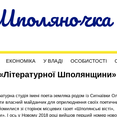
Шполяночка
ЕКОНОМІКА
У ВЛАДІ
ОСОБИСТОСТІ
«Літературної Шполянщини»
атурна студія імені поета-земляка родом із Сигнаївки О
мати власний майданчик для оприлюднення своїх поетичн
йомилися зі сторінок місцевих газет «Шполянські вісті»,
». І ось у Новому 2018 році вийшов перший номер ново