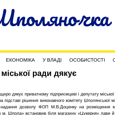
Шполяночка
ЕКОНОМІКА
У ВЛАДІ
ОСОБИСТОСТІ
міської ради дякує
щиро дякує приватному підприємцеві і депутату міської
на підставі рішення виконавчого комітету Шполянської мі
 надання дозволу ФОП М.В.Доценку на розміщення 
 в м. Шпола» встановив біля магазину «Цукерня» лави й