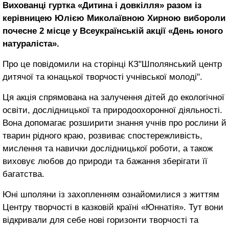
Вихованці гуртка «Дитина і довкілля» разом із
керівницею Юлією Миколаївною Хирною вибороли
почесне 2 місце у Всеукраїнській акції «День юного
натураліста».
Про це повідомили на сторінці КЗ"Шполянський центр
дитячої та юнацької творчості учнівської молоді".
Ця акція спрямована на залучення дітей до екологічної
освіти, дослідницької та природоохоронної діяльності.
Вона допомагає розширити знання учнів про рослини й
тварин рідного краю, розвиває спостережливість,
мислення та навички дослідницької роботи, а також
виховує любов до природи та бажання зберігати її
багатства.
Юні шполяни із захопленням ознайомилися з життям
Центру творчості в казковій країні «Юннатія». Тут вони
відкривали для себе нові горизонти творчості та