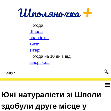
+
Шполяночка
Погода
Шпола
вологість:
тиск:
вітер:
Погода на 10 днів від
sinoptik.ua
Юні натуралісти зі Шполи
здобули друге місце у