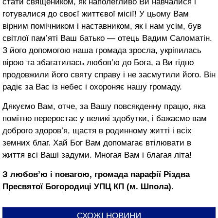
стати священиком, як наполегливо Ви навчалися і
готувалися до своєї життєвої місії! У цьому Вам
вірним помічником і наставником, як і нам усім, був
світлої пам’яті Ваш батько — отець Вадим Саломатін.
З його допомогою наша громада зросла, укріпилась
вірою та збагатилась любов’ю до Бога, а Ви гідно
продовжили його святу справу і не засмутили його. Він
радіє за Вас із небес і охороняє нашу громаду.
Дякуємо Вам, отче, за Вашу повсякденну працю, яка
помітно переростає у великі здобутки, і бажаємо вам
доброго здоров’я, щастя в родинному житті і всіх
земних благ. Хай Бог Вам допомагає втілювати в
життя всі Ваші задуми. Многая Вам і благая літа!
З любов’ю і повагою, громада парафії Різдва
Пресвятої Богородиці УПЦ КП (м. Шпола).
СХОЖІ НОВИНИ