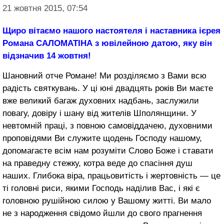
21 жовтня 2015, 07:54
Щиро вітаємо нашого настоятеля і наставника ієрея
Романа САЛОМАТІНА з ювілейною датою, яку він
відзначив 14 жовтня!
Шановний отче Романе! Ми розділяємо з Вами всю
радість святкувань. У ці юні двадцять років Ви маєте
вже великий багаж духовних надбань, заслужили
повагу, довіру і шану від жителів Шполянщини. У
невтомній праці, з повною самовіддачею, духовними
проповідями Ви служите щодень Господу нашому,
допомагаєте всім нам розуміти Слово Боже і ставати
на праведну стежку, котра веде до спасіння душ
наших. Глибока віра, працьовитість і жертовність — це
ті головні риси, якими Господь наділив Вас, і які є
головною рушійною силою у Вашому житті. Ви мало
не з народження свідомо йшли до свого прагнення