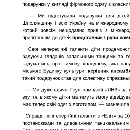
подарунки у вигляді фірмового одягу з власни
— Ми підготували подарунки для дітей, 
Шполянщину і всю Україну на міжнародному рі
котрий зовсім нещодавно привіз з міжнаро
привітанням до дітей
представник Групи ком
Свої непересічні таланти діти продемонстр
радуючи глядачів запальними танцями та те
задуматись про зимову холоднечу, яка пан
міського Будинку культури,
керівник ансамб
такий подарунок став для колективу справжнь
— Ми дуже вдячні Групі компаній «ЛНЗ» за т
взуття, в якому дітки матимуть змогу відвідува
має тепер свій одяг з логотипом, — зазначила
Справді, юні енергійні таланти з «Еліт» за 1
постановками та дивовижним танцювальним 