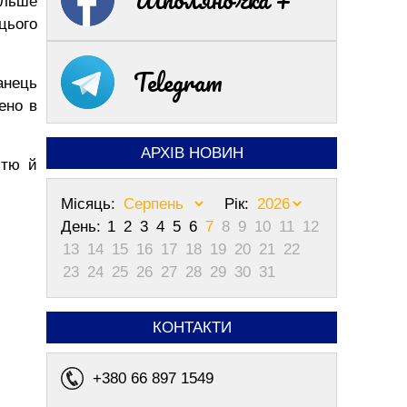
ільше
 цього
Telegram
анець
ено в
АРХІВ НОВИН
стю й
Місяць:
Рік:
День:
1
2
3
4
5
6
7
8
9
10
11
12
13
14
15
16
17
18
19
20
21
22
23
24
25
26
27
28
29
30
31
КОНТАКТИ
+380 66 897 1549