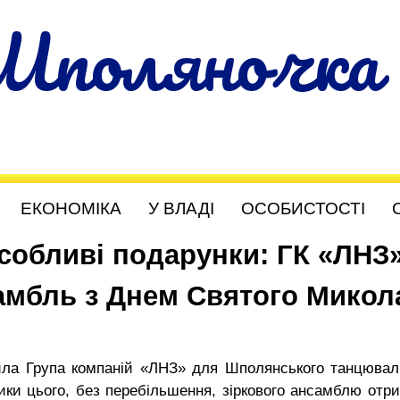
Шполяночка
ЕКОНОМІКА
У ВЛАДІ
ОСОБИСТОСТІ
собливі подарунки: ГК «ЛНЗ
самбль з Днем Святого Микол
а Група компаній «ЛНЗ» для Шполянського танцювал
ники цього, без перебільшення, зіркового ансамблю отр