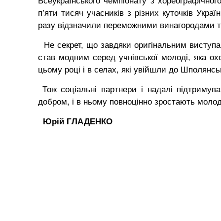
Всеукраїнського чемпіонату з хореографічног
п’яти тисяч учасників з різних куточків Україн
разу відзначили переможними винагородами т
Не секрет, що завдяки оригінальним виступа
став модним серед учнівської молоді, яка ох
цьому році і в селах, які увійшли до Шполянс
Тож соціальні партнери і надалі підтримува
добром, і в ньому повноцінно зростають молод
Юрій ГЛАДЕНКО