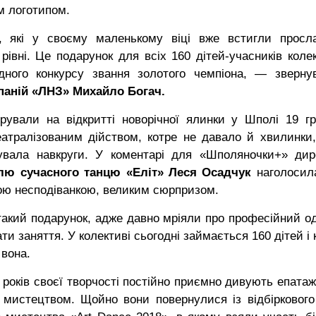
м логотипом.
які у своєму маленькому віці вже встигли просл
вні. Це подарунок для всіх 160 дітей-учасників колек
дного конкурсу звання золотого чемпіона, — зверну
паній «ЛНЗ» Михайло Богач.
ували на відкритті новорічної ялинки у Шполі 19 гр
атралізованим дійством, котре не давало й хвилинки
увала навкруги. У коментарі для «Шполяночки+» дир
лю сучасного танцю «Еліт» Леся Осадчук
наголосил
ою несподіванкою, великим сюрпризом.
акий подарунок, адже давно мріяли про професійний од
ти заняття. У колективі сьогодні займається 160 дітей і
 вона.
0 років своєї творчості постійно приємно дивують епата
мистецтвом. Щойно вони повернулися із відбіркового