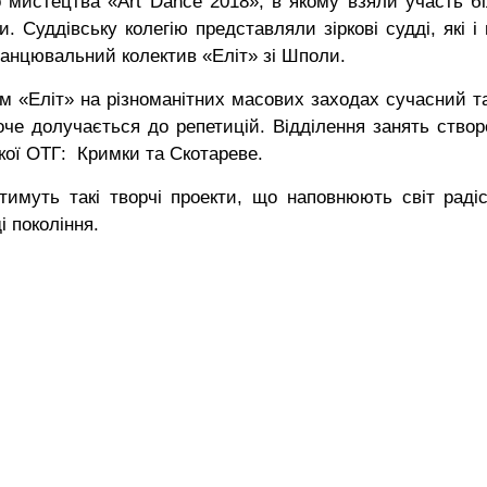
о мистецтва «Art Dance 2018», в якому взяли участь б
и. Суддівську колегію представляли зіркові судді, які і
анцювальний колектив «Еліт» зі Шполи.
м «Еліт» на різноманітних масових заходах сучасний т
оче долучається до репетицій. Відділення занять створ
ької ОТГ: Кримки та Скотареве.
тимуть такі творчі проекти, що наповнюють світ раді
і покоління.