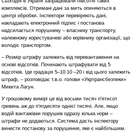
Сьогодні в Україні запрацювали півсотні таких
комплексів. Отримані дані за мить опиняються в
центрі обробки. Інспектори перевіряють дані,
накладають електронний підпис і постанова
надсилається порушнику – власнику транспорту,
належному користувачеві або керівнику організації, що
володіє транспортом.
– Розмір штрафу залежить від перевантаження на
основі відсотків. Починають штрафувати від 5
відсотків. Іде градація 5–10 10 –20 і від цього залежить
штраф, – розповідає т.в.о. голови «Укртрансбезпеки»
Микита Лагун.
У грошовому вимірі це від восьми тисяч п'ятисот
гривень аж до п'ятдесяти однієї тисячі. Але, якщо
водій вантажівки порушив одразу кілька норм –
штрафи не додаються. Система дасть інспектору
винести постанову за порушення, яке є найбільшим.