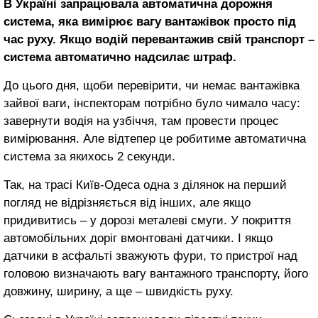
В Україні запрацювала автоматична дорожня
система, яка вимірює вагу вантажівок просто під
час руху. Якщо водій перевантажив свій транспорт –
система автоматично надсилає штраф.
До цього дня, щоби перевірити, чи немає вантажівка
зайвої ваги, інспекторам потрібно було чимало часу:
завернути водія на узбіччя, там провести процес
вимірювання. Але відтепер це робитиме автоматична
система за якихось 2 секунди.
Так, на трасі Київ-Одеса одна з ділянок на перший
погляд не відрізняється від інших, але якщо
придивитись – у дорозі металеві смуги. У покриття
автомобільних доріг вмонтовані датчики. І якщо
датчики в асфальті зважують фури, то пристрої над
головою визначають вагу вантажного транспорту, його
довжину, ширину, а ще – швидкість руху.