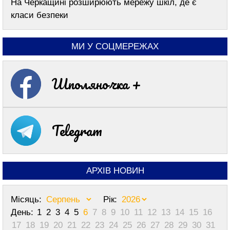
На Черкащині розширюють мережу шкіл, де є
класи безпеки
МИ У СОЦМЕРЕЖАХ
Шполяночка +
Telegram
АРХІВ НОВИН
Місяць:
Рік:
День:
1
2
3
4
5
6
7
8
9
10
11
12
13
14
15
16
17
18
19
20
21
22
23
24
25
26
27
28
29
30
31