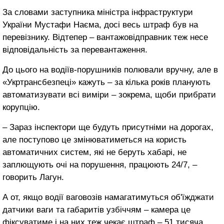
За словами заступника міністра інфраструктури
України Мустафи Наєма, досі весь штраф був на
перевізнику. Відтепер – вантажовідправник теж несе
відповідальність за перевантаження.
До цього на водіїв-порушників полювали вручну, але в
«Укртрансбезпеці» кажуть – за кілька років планують
автоматизувати всі виміри – зокрема, щоби прибрати
корупцію.
– Зараз інспектори ще будуть присутніми на дорогах,
але поступово це змінюватиметься на користь
автоматичних систем, які не беруть хабарі, не
заплющують очі на порушення, працюють 24/7, –
говорить Лагун.
А от, якщо водії ваговозів намагатимуться об'їжджати
датчики ваги та габаритів узбіччям – камера це
фіксуватиме і на них теж чекає штраф – 51 тисяча