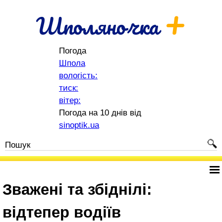
+
Шполяночка
Погода
Шпола
вологість:
тиск:
вітер:
Погода на 10 днів від
sinoptik.ua
Зважені та збіднілі:
відтепер водіїв