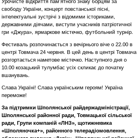
Урочисте відкриття пам’ятного знаку борцям за
свободу України, концерт повстанської пісні,
інтелектуальні зустрічі з відомими істориками,
державними діячами, виступи учасників патріотичної
гри «Джура», ярмаркове містечко, футбольний турнір.
Фестиваль розпочинається з вечірнього віче о 22.00 в
центрі Товмача 24 червня. В цей день в центрі Товмача
розгортається наметове містечко. Наступного дня о
10.00 козацький тулумбас усіх скликає до початку
вшанувань.
Слава Україні! Слава українським героям! Україна
переможе!
За підтримки Шполянської райдержадміністрації,
Шполянської районної ради, Товмацької сільської
ради, Групи компаній «ЛНЗ», щотижневика
«Шполяночка+», районного телерадіомовлення,