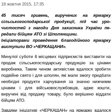
18 жовтня 2015, 17:35
45 тисяч гривень, виручених на ярмарку
сільськогосподарської продукції, під час уро­
чистостей з нагоди Дня захисника України пе­
редали бійцям АТО зі Шполянщини.
Ініціаторами прове­дення благодійного ярмарку
виступили ВО «ЧЕРКАЩАНИ».
Минулої суботи 6 місцевих підприємств виставити на
продаж сільськогосподарську продукцію за цінами
виробника. Таким чином активістам вдалося зробити
подвійне свято і для шполян, які мали змогу прид­бати
необхідні продукти харчуван­ня за значно нижчимм
цінамм і для військовослужбовців, адже кошти,
виручені від продажу товару, було вирішено віддати
бійцям АТО.
Завдяки ініціативі «ЧЕРКАЩАН» на ярмарку вдалося