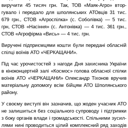
виручити 45 ти­сяч грн. Так, ТОВ «Маяк-Агро» втор­
гувало і передало для шполянсь­ких АТОвців 31 тис.
679 грн., СТОВ «Агроспілка» (с. Соболівка) — 5 тис.
грн, СТОВ «Насіння» (с. Антонівка) — 4 тис. 361 грн.,
СТОВ «Агрофірма «Вись» — 4 тис. грн.
Виручені підприємцями кошти були передані обласній
спілці воїнів АТО «ЧЕРКАЩАНИ».
Під час урочистостей з нагоди Дня захисника України
в кіноконцертній залі «Космос» голова обласної спілки
воїнів АТО «ЧЕРКА­ЩАНИ» Олександр Тіхонов вручив
матеріальну допомогу всім бійцям АТО Шполянського
району.
У своєму виступі він зазначив, що жоден учасник АТО
не зали­шиться без соціального супроводу і підтримки
з боку органів влади і громадськості. Спільними зусил­
лями нині проводиться цілий ком­плексний ряд заходів