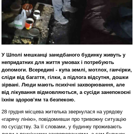
У Шполі мешканці занедбаного будинку живуть у
непридатних для життя умовах і потребують
допомоги. Всередині - купа землі, мотлох, ганчірки,
сліди від багаття, гілки, а підлога відсутня, дошки
зірвані. Люди мають психічні захворювання, але
від лікування відмовляються, а сусіди занепокоєні
їхнім здоров’ям та безпекою.
28 грудня місцева жителька звернулася на урядову
«гарячу лінію», повідомивши про тривожну ситуацію
по сусідству. За її словами, у будинку проживають