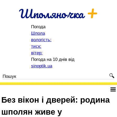
+
Шполяночка
Погода
Шпола
вологість:
тиск:
вітер:
Погода на 10 днів від
sinoptik.ua
Без вікон і дверей: родина
шполян живе у