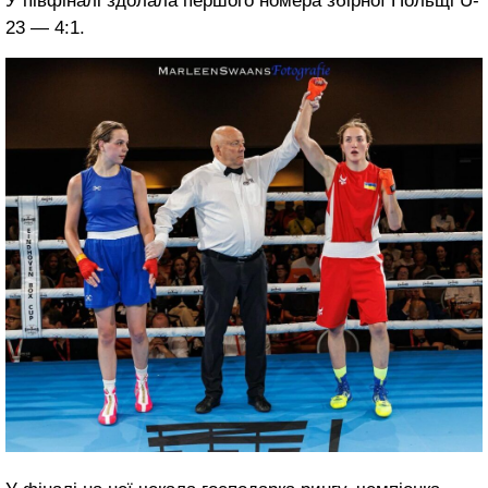
У півфіналі здолала першого номера збірної Польщі U-
23 — 4:1.