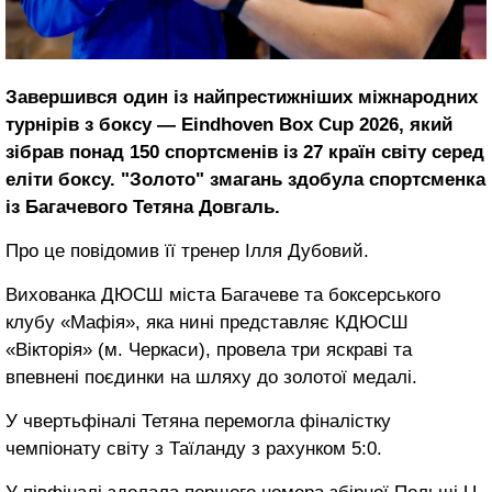
Завершився один із найпрестижніших міжнародних
турнірів з боксу — Eindhoven Box Cup 2026, який
зібрав понад 150 спортсменів із 27 країн світу серед
еліти боксу. "Золото" змагань здобула спортсменка
із Багачевого Тетяна Довгаль.
Про це повідомив її тренер Ілля Дубовий.
Вихованка ДЮСШ міста Багачеве та боксерського
клубу «Мафія», яка нині представляє КДЮСШ
«Вікторія» (м. Черкаси), провела три яскраві та
впевнені поєдинки на шляху до золотої медалі.
У чвертьфіналі Тетяна перемогла фіналістку
чемпіонату світу з Таїланду з рахунком 5:0.