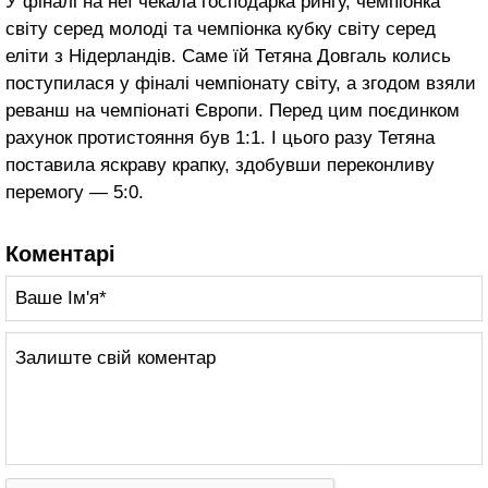
У фіналі на неї чекала господарка рингу, чемпіонка
світу серед молоді та чемпіонка кубку світу серед
еліти з Нідерландів. Саме їй Тетяна Довгаль колись
поступилася у фіналі чемпіонату світу, а згодом взяли
реванш на чемпіонаті Європи. Перед цим поєдинком
рахунок протистояння був 1:1. І цього разу Тетяна
поставила яскраву крапку, здобувши переконливу
перемогу — 5:0.
Коментарі