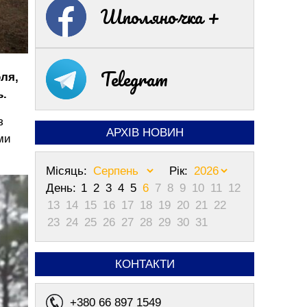
Шполяночка +
Telegram
ля,
ь.
з
АРХІВ НОВИН
ми
Місяць:
Рік:
День:
1
2
3
4
5
6
7
8
9
10
11
12
13
14
15
16
17
18
19
20
21
22
23
24
25
26
27
28
29
30
31
КОНТАКТИ
+380 66 897 1549