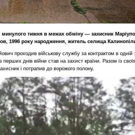
я минулого тижня в межах обміну — захисник Маріупо
в, 1996 року народження, житель селища Калинопіл
ович проходив військову службу за контрактом в одній 
 перших днів війни став на захист країни. Разом із свої
хисник і потрапив до ворожого полону.