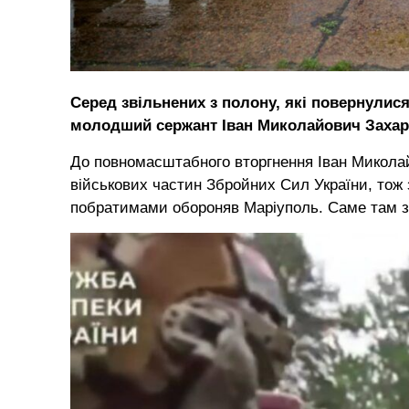
Серед звільнених з полону, які повернулис
молодший сержант Іван Миколайович Захаро
До повномасштабного вторгнення Іван Миколай
військових частин Збройних Сил України, тож з
побратимами обороняв Маріуполь. Саме там за