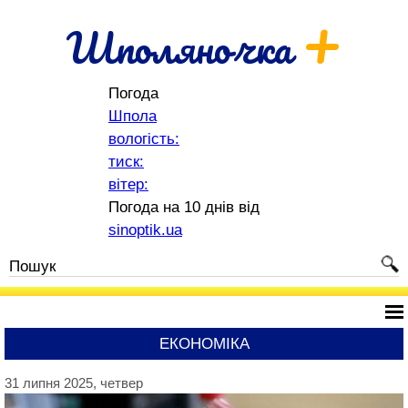
+
Шполяночка
Погода
Шпола
вологість:
тиск:
вітер:
Погода на 10 днів від
sinoptik.ua
ЕКОНОМІКА
31 липня 2025, четвер