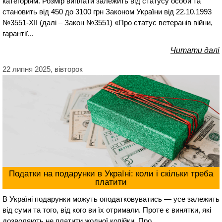
категоріям. Розмір виплати залежить від статусу особи та
становить від 450 до 3100 грн Законом України від 22.10.1993
№3551-XII (далі – Закон №3551) «Про статус ветеранів війни,
гарантії...
Читати далі
22 липня 2025, вівторок
Податки на подарунки в Україні: коли і скільки треба
платити
В Україні подарунки можуть оподатковуватись — усе залежить
від суми та того, від кого ви їх отримали. Проте є винятки, які
дозволяють не платити жодної копійки. Про