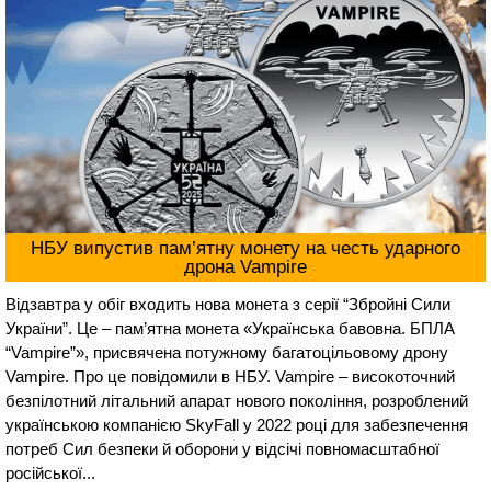
НБУ випустив пам’ятну монету на честь ударного
дрона Vampire
Відзавтра у обіг входить нова монета з серії “Збройні Сили
України”. Це – пам’ятна монета «Українська бавовна. БПЛА
“Vampire”», присвячена потужному багатоцільовому дрону
Vampire. Про це повідомили в НБУ. Vampire – високоточний
безпілотний літальний апарат нового покоління, розроблений
українською компанією SkyFall у 2022 році для забезпечення
потреб Сил безпеки й оборони у відсічі повномасштабної
російської...