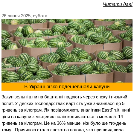
Читати далі
26 липня 2025, субота
В Україні різко подешевшали кавуни
Закупівельні ціни на баштанні падають через спеку і низький
попит. У деяких господарствах вартість уже знизилася до 5
гривень за кілограм. Як повідомляють аналітики EastFruit, нині
ціни на кавуни з місцевих полів коливаються в межах 5–14
гривень за кілограм. Це на 36% менше, ніж було ще тиждень
томуt. Причиною стала спекотна погода, яка пришвидшила