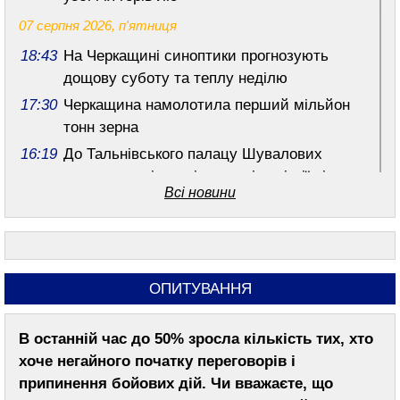
07 серпня 2026, п'ятниця
18:43
На Черкащині синоптики прогнозують
дощову суботу та теплу неділю
17:30
Черкащина намолотила перший мільйон
тонн зерна
16:19
До Тальнівського палацу Шувалових
передали унікальні родинні реліквії віком
Всі новини
понад 100 років
15:10
“Ше.Fest” таки відбудеться: організатори
розповіли про додаткові заходи безпеки
13:56
У Шполі суд оштрафував жінку, яка
ОПИТУВАННЯ
вчинила економічне насильство над
донькою
В останній час до 50% зросла кількість тих, хто
12:43
“Намагалися самостійно лікуватися, але
хоче негайного початку переговорів і
безуспішно”: на Шполянщині різко
припинення бойових дій. Чи вважаєте, що
побільшало хворих на ГКІ