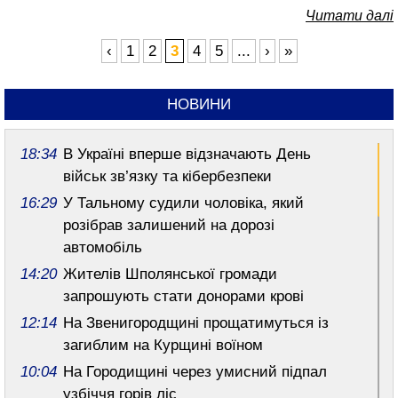
Читати далі
‹
1
2
3
4
5
...
›
»
НОВИНИ
18:34
В Україні вперше відзначають День
військ зв’язку та кібербезпеки
16:29
У Тальному судили чоловіка, який
розібрав залишений на дорозі
автомобіль
14:20
Жителів Шполянської громади
запрошують стати донорами крові
12:14
На Звенигородщині прощатимуться із
загиблим на Курщині воїном
10:04
На Городищині через умисний підпал
узбіччя горів ліс