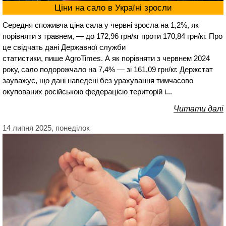
Ціни на сало в Україні зросли
Середня споживча ціна сала у червні зросла на 1,2%, як
порівняти з травнем, — до 172,96 грн/кг проти 170,84 грн/кг. Про
це свідчать дані Державної служби
статистики, пише AgroTimes. А як порівняти з червнем 2024
року, сало подорожчало на 7,4% — зі 161,09 грн/кг. Держстат
зауважує, що дані наведені без урахування тимчасово
окупованих російською федерацією територій і...
Читати далі
14 липня 2025, понеділок