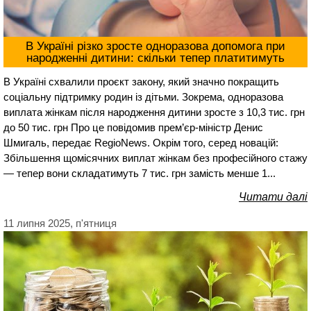
В Україні різко зросте одноразова допомога при
народженні дитини: скільки тепер платитимуть
В Україні схвалили проєкт закону, який значно покращить
соціальну підтримку родин із дітьми. Зокрема, одноразова
виплата жінкам після народження дитини зросте з 10,3 тис. грн
до 50 тис. грн Про це повідомив прем’єр-міністр Денис
Шмигаль, передає RegioNews. Окрім того, серед новацій:
Збільшення щомісячних виплат жінкам без професійного стажу
— тепер вони складатимуть 7 тис. грн замість менше 1...
Читати далі
11 липня 2025, п'ятниця