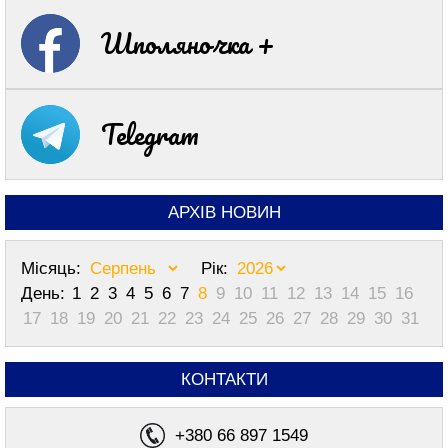
про погіршення погоди на Черкащині
Шполяночка +
10:16
Обміни і соціальна підтримка: у Шполі
провели зустріч для родин військових
09:04
Майже у кожному п’ятому закладі освіти
Telegram
Черкащини виявили порушення в
організації харчування
05 серпня 2026, середа
АРХІВ НОВИН
18:40
На Черкащині попри дощі та грози все
одно буде спекотно
Місяць:
Рік:
17:28
Ветеранам і родинам загиблих
День:
1
2
3
4
5
6
7
8
9
10
11
12
13
14
15
16
захисників нагадали про право на
17
18
19
20
21
22
23
24
25
26
27
28
29
30
31
безоплатну правничу допомогу
16:18
На Лисянщині попрощаються із
КОНТАКТИ
захисником, який загинув внаслідок
влучання ворожого FPV-дрона
+380 66 897 1549
15:09
Знайшов біля медзакладу: за зберігання