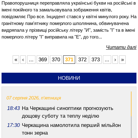
Правопорушниця переправляла українські букви на російські в
імені покійного та замальовувала зображення квітів,
повідомляє Про все. Інцидент стався у квітні минулого року. На
гранітному пам'ятнику померлого шполянина, обвинувачена
видряпала у прізвищі російську літеру "И", замість "І" та в імені
померлого літеру "І" виправила на "Е", до того...
Читати далі
«
‹
...
369
370
371
372
373
...
›
»
НОВИНИ
07 серпня 2026, п'ятниця
18:43
На Черкащині синоптики прогнозують
дощову суботу та теплу неділю
17:30
Черкащина намолотила перший мільйон
тонн зерна