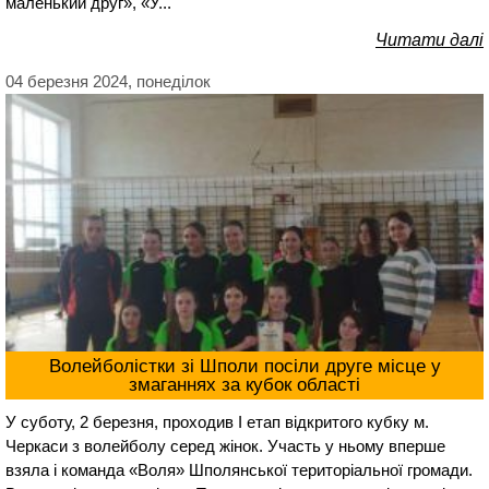
маленький друг», «У...
Читати далі
04 березня 2024, понеділок
Волейболістки зі Шполи посіли друге місце у
змаганнях за кубок області
У суботу, 2 березня, проходив І етап відкритого кубку м.
Черкаси з волейболу серед жінок. Участь у ньому вперше
взяла і команда «Воля» Шполянської територіальної громади.