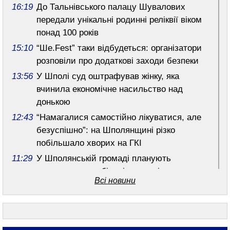
16:19
До Тальнівського палацу Шувалових
передали унікальні родинні реліквії віком
понад 100 років
15:10
“Ше.Fest” таки відбудеться: організатори
розповіли про додаткові заходи безпеки
13:56
У Шполі суд оштрафував жінку, яка
вчинила економічне насильство над
донькою
12:43
“Намагалися самостійно лікуватися, але
безуспішно”: на Шполянщині різко
побільшало хворих на ГКІ
11:29
У Шполянській громаді планують
запровадити мобільні медичні послуги
Всі новини
10:16
У Шполі прощатимуться із померлим
розвідником-сапером із Лебедина
09:04
У Товмачі провели майстер-клас із
виготовлення маковійчиків під час