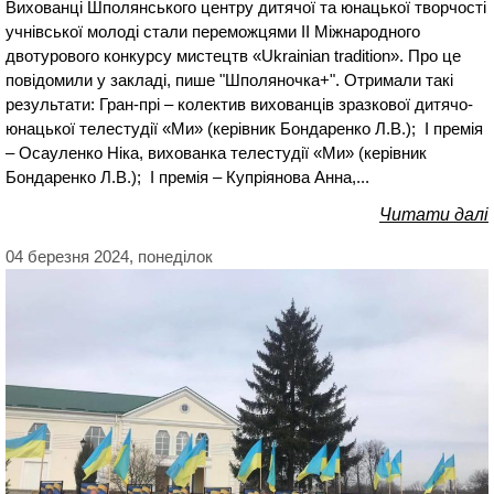
Вихованці Шполянського центру дитячої та юнацької творчості
учнівської молоді стали переможцями ІІ Міжнародного
двотурового конкурсу мистецтв «Ukrainian tradition». Про це
повідомили у закладі, пише "Шполяночка+". Отримали такі
результати: Гран-прі – колектив вихованців зразкової дитячо-
юнацької телестудії «Ми» (керівник Бондаренко Л.В.); І премія
– Осауленко Ніка, вихованка телестудії «Ми» (керівник
Бондаренко Л.В.); І премія – Купріянова Анна,...
Читати далі
04 березня 2024, понеділок