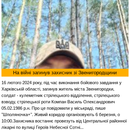
На війні загинув захисник зі Звенигородщини
16 лютого 2024 року, під час виконання бойового завдання у
Харківській області, загинув житель міста Звенигородки,
солдат - кулеметник стрілецького відділення, стрілецького
взводу, стрілецької роти Компан Василь Олександрович
05.02.1986 р.н. Про це повідомили у міськраді, пише
"Шполяночка+". Живий коридор організовують 6 березня, о
10:00.Захисника востаннє провезуть від Центральної районної
лікарні по вулиці Героїв Небесної Сотні...