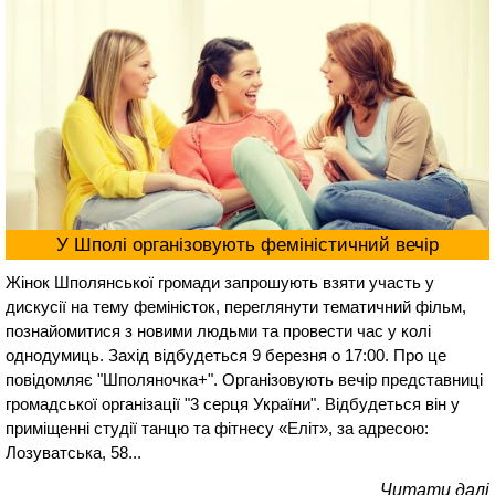
У Шполі організовують феміністичний вечір
Жінок Шполянської громади запрошують взяти участь у
дискусії на тему феміністок, переглянути тематичний фільм,
познайомитися з новими людьми та провести час у колі
однодумиць. Захід відбудеться 9 березня о 17:00. Про це
повідомляє "Шполяночка+". Організовують вечір представниці
громадської організації "3 серця України". Відбудеться він у
приміщенні студії танцю та фітнесу «Еліт», за адресою:
Лозуватська, 58...
Читати далі