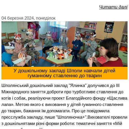
Читати далі
04 березня 2024, понеділок
У дошкільному закладі Шполи навчали дітей
гуманному ставленню до тварин
Шполянський дошкільний заклад "Ялинка" долучився до ІІІ
Міжнародного заняття доброти про турботливе ставлення до
котів і собак, реалізуючи проект Благодійного фонду «Щаслива
лапа». Метою якого є виховання у дітей гуманного ставлення
до тварин, бажання їм допомагати. Про це повідомила
пресслужба закладу, пише "Шполяночка+".Вихователі провели
з дошкільнятами різні форми роботи: тематичні заняття «Мій