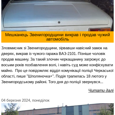
Мешканець Звенигородщини викрав і продав чужий
автомобіль
Зловмисник зі Звенигородщини, зірвавши навісний замок на
дверях, викрав із чужого гаража ВАЗ-2101. Пізніше чоловік
продав машину. За такий злочин черкащанину загрожує до
восьми років позбавлення волі, і навіть суд може конфіскувати
майно. Про це повідомляє відділ комунікації поліції Черкаської
області, пише "Шполяночка+". Подія трапилась 18 лютого у
Звенигородському районі. Того дня до поліції звернувся...
Читати далі
04 березня 2024, понеділок