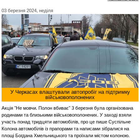
03 березня 2024, неділя
У Черкасах влаштували автопробіг на підтримку
військовополонених
Акція "Не мовчи. Полон вбиває" 3 березня була організована
родинами та близькими військовополонених. У заході взяли
участь понад тридцяти автомобілів, про це пише Суспільне
Колона автомобілів із прапорами та написами зібралися на
площі Богдана Хмельницького та проїхали містом колоною.