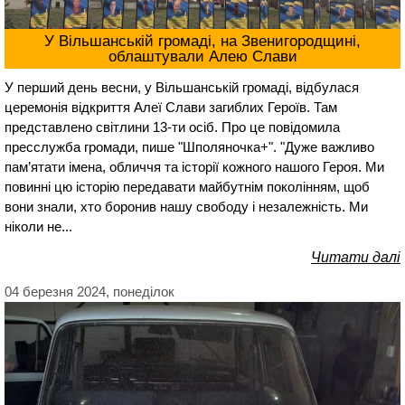
У Вільшанській громаді, на Звенигородщині,
облаштували Алею Слави
У перший день весни, у Вільшанській громаді, відбулася
церемонія відкриття Алеї Слави загиблих Героїв. Там
представлено світлини 13-ти осіб. Про це повідомила
пресслужба громади, пише "Шполяночка+". "Дуже важливо
пам’ятати імена, обличчя та історії кожного нашого Героя. Ми
повинні цю історію передавати майбутнім поколінням, щоб
вони знали, хто боронив нашу свободу і незалежність. Ми
ніколи не...
Читати далі
04 березня 2024, понеділок