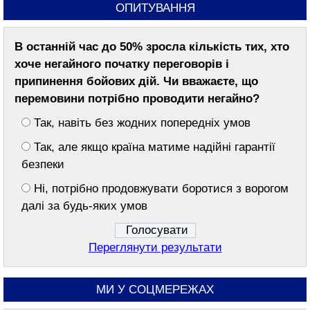
ОПИТУВАННЯ
тематичного заходу до Спасів
06 серпня 2026, четвер
В останній час до 50% зросла кількість тих, хто
18:45
Синоптики повідомили, коли на
хоче негайного початку переговорів і
Черкащині почне спадати спека
припинення бойових дій. Чи вважаєте, що
перемовини потрібно проводити негайно?
17:31
На Черкащині 78 людей постраждали від
тварин із підтвердженим сказом
Так, навіть без жодних попередніх умов
16:20
У Калинополі обговорять встановлення
Так, але якщо країна матиме надійні гарантії
меморіального знаку “Дерево Надії”
безпеки
15:09
Був порушником й агресивно поводився:
Ні, потрібно продовжувати боротися з ворогом
у Тальному працівники ТЦК силою
далі за будь-яких умов
затримували водія (ВІДЕО)
13:56
Дружина ветерана відкрила магазин у
Шполі завдяки гранту
Переглянути результати
12:43
На Тальнівщині чоловік до смерті забив
пенсіонера, за яким доглядав
МИ У СОЦМЕРЕЖАХ
11:29
До +37° і грози: синоптики попередили