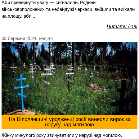
Аби привернути увагу — сигналили. Родини
військовополонених та небайдужі черкасці вийшли та виїхали
на площу, аби...
Читати далі
03 березня 2024, неділя
На Шполянщині уродженці росії винесли вирок за
наругу над могилою
Жінку минулого року звинуватили у нарузі над могилою.