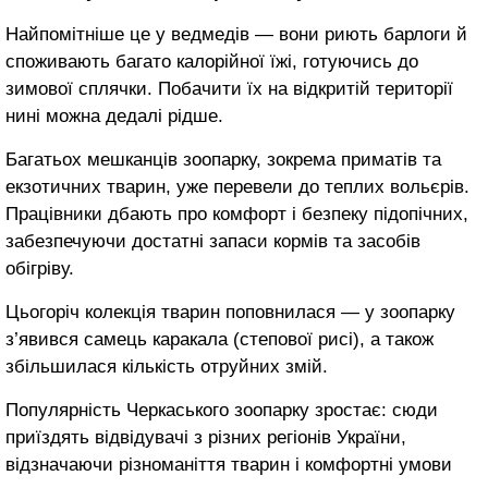
Найпомітніше це у ведмедів — вони риють барлоги й
споживають багато калорійної їжі, готуючись до
зимової сплячки. Побачити їх на відкритій території
нині можна дедалі рідше.
Багатьох мешканців зоопарку, зокрема приматів та
екзотичних тварин, уже перевели до теплих вольєрів.
Працівники дбають про комфорт і безпеку підопічних,
забезпечуючи достатні запаси кормів та засобів
обігріву.
Цьогоріч колекція тварин поповнилася — у зоопарку
з’явився самець каракала (степової рисі), а також
збільшилася кількість отруйних змій.
Популярність Черкаського зоопарку зростає: сюди
приїздять відвідувачі з різних регіонів України,
відзначаючи різноманіття тварин і комфортні умови