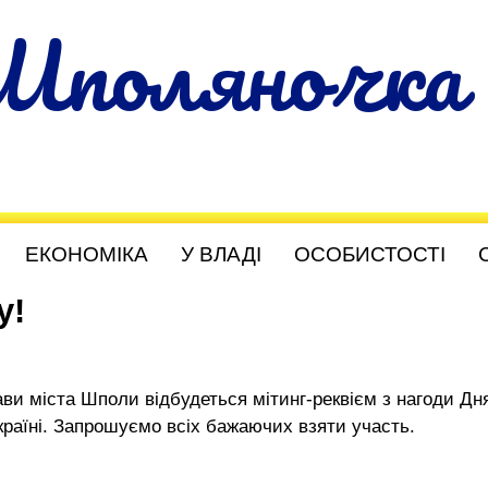
Шполяночка
ЕКОНОМІКА
У ВЛАДІ
ОСОБИСТОСТІ
у!
лави міста Шполи відбудеться мітинг-реквієм з нагоди Дн
Україні. Запрошуємо всіх бажаючих взяти участь.