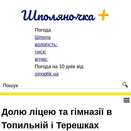
+
Шполяночка
Погода
Шпола
вологість:
тиск:
вітер:
Погода на 10 днів від
sinoptik.ua
Долю ліцею та гімназії в
Топильній і Терешках