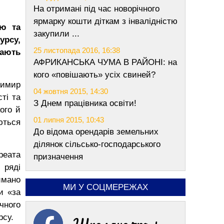
На отримані під час новорічного
ярмарку кошти діткам з інвалідністю
єю та
закупили ...
урсу,
25 листопада 2016, 16:38
мають
АФРИКАНСЬКА ЧУМА В РАЙОНІ: на
кого «повішають» усіх свиней?
димир
04 жовтня 2015, 14:30
ті та
З Днем працівника освіти!
ого й
01 липня 2015, 10:43
ються
До відома орендарів земельних
ділянок сільсько-господарського
реата
призначення
 ряді
имано
МИ У СОЦМЕРЕЖАХ
и «за
чного
рсу.
Шполяночка +