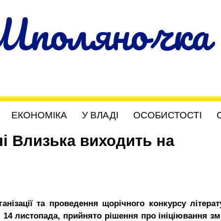
Шполяночка
ЕКОНОМІКА
У ВЛАДІ
ОСОБИСТОСТІ
ні Влизька виходить на
анізації та проведення щорічного конкурсу літерат
я 14 листопада, прийнято рішення про ініціювання зм