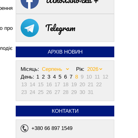
рення
Telegram
о про
лодіє
АРХІВ НОВИН
Місяць:
Рік:
День:
1
2
3
4
5
6
7
8
9
10
11
12
13
14
15
16
17
18
19
20
21
22
23
24
25
26
27
28
29
30
31
КОНТАКТИ
+380 66 897 1549