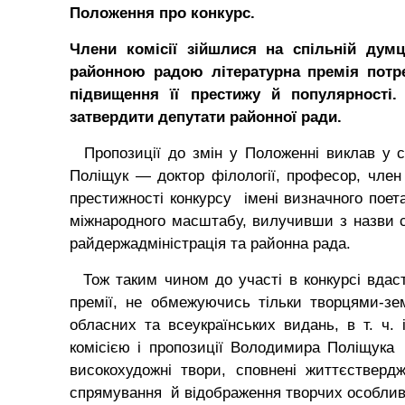
Положення про конкурс.
Члени комісії зійшлися на спільній думц
районною радою літературна премія потре
підвищення її престижу й популярності
затвердити депутати районної ради.
Пропозиції до змін у Положенні виклав у с
Поліщук — доктор філології, професор, чле
престижності конкурсу імені визначного поет
міжнародного масштабу, вилучивши з назви 
райдержадміністрація та районна рада.
Тож таким чином до участі в конкурсі вдас
премії, не обмежуючись тільки творцями-зе
обласних та всеукраїнських видань, в т. ч. 
комісією і пропозиції Володимира Поліщук
високохудожні твори, сповнені життєствер
спрямування й відображення творчих особливо