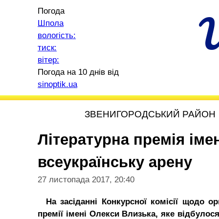
Погода
Шпола
вологість:
тиск:
вітер:
Погода на 10 днів від
sinoptik.ua
ЗВЕНИГОРОДСЬКИЙ РАЙОН
Літературна премія іме
всеукраїнську арену
27 листопада 2017, 20:40
На засіданні Конкурсної комісії щодо орг
премії імені Олекси Влизька, яке відбулос