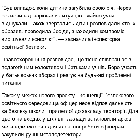
"Був випадок, коли дитина загубила свою річ. Через
розмови відтворювали ситуацію і майно учня
відшукали. Також звертались діти і розповідали хто їх
образив, проводила бесіди, знаходили компроміс і
вирішували конфлікт", — зазначила інспекторка
освітньої безпеки.
Правоохоронниця розповідає, що тісно співпрацює з
педагогічним колективом і батьками учнів. Бере участь
у батьківських зборах і реагує на будь-які проблемні
питання.
Також у межах нового проєкту і Концепції безпекового
освітнього середовища офіцер несе відповідальність
за безпеку школи і прилеглої до закладу території. Для
цього на входах у шкільні заклади встановили аркові
металодетектори і для якіснішої роботи офіцерам
закупили ручні металодетектори.