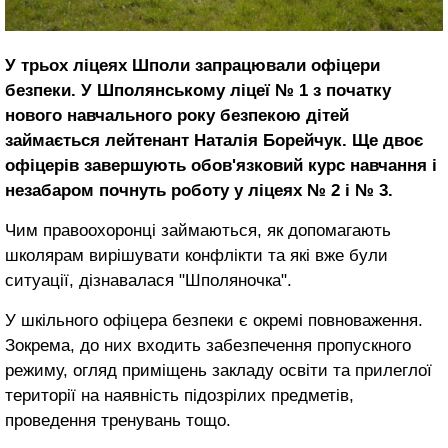
У трьох ліцеях Шполи запрацювали офіцери
безпеки. У Шполянському ліцеї № 1 з початку
нового навчального року безпекою дітей
займається лейтенант Наталія Борейчук. Ще двоє
офіцерів завершують обов'язковий курс навчання і
незабаром почнуть роботу у ліцеях № 2 і № 3.
Чим правоохоронці займаються, як допомагають
школярам вирішувати конфлікти та які вже були
ситуації, дізнавалася "Шполяночка".
У шкільного офіцера безпеки є окремі повноваження.
Зокрема, до них входить забезпечення пропускного
режиму, огляд приміщень закладу освіти та прилеглої
території на наявність підозрілих предметів,
проведення тренувань тощо.