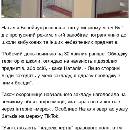
Наталія Борейчук розповіла, що у міському ліцеї № 1
діє пропускний режим, який запобігає потраплянню до
школи вибухових та інших небезпечних предметів.
"Робочий день починаю на 30 хвилин раніше. Обходжу
територію школи, оглядаю на наявність підозрілих
предметів, або осіб, - каже Наталія. - Якщо сторонні
люди заходять у межі закладу, я одразу проводжу з
ними бесіди".
Також охоронниця навчального закладу наголосила на
великому обсязі інформації, яка зараз поширюється
через інтернет-мережі. Особливо Наталя звертає увагу
батьків на мережу TikTok.
"Учні слухають "недоекспертів" правового поля, втім