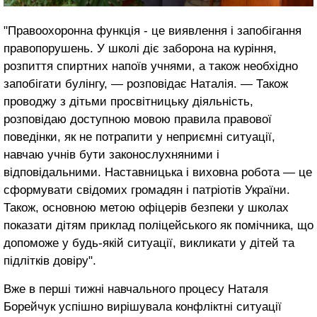
"Правоохоронна функція - це виявлення і запобігання
правопорушень. У школі діє заборона на куріння,
розпиття спиртних напоїв учнями, а також необхідно
запобігати булінгу, — розповідає Наталія. — Також
проводжу з дітьми просвітницьку діяльність,
розповідаю доступною мовою правила правової
поведінки, як не потрапити у неприємні ситуації,
навчаю учнів бути законослухняними і
відповідальними. Наставницька і виховна робота — це
сформувати свідомих громадян і патріотів України.
Також, основною метою офіцерів безпеки у школах
показати дітям приклад поліцейського як помічника, що
допоможе у будь-якій ситуації, викликати у дітей та
підлітків довіру".
Вже в перші тижні навчального процесу Наталя
Борейчук успішно вирішувала конфліктні ситуації