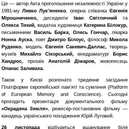
Це — автор Акта проголошення незалежності України у
1991-му
Левко Лук’яненко
, оперна співачка
Євгенія
Мірошниченко,
дисиденти
Іван Світличний
та
Олекса Тихий,
видатна художниця
Катерина Білокур,
письменники
Василь Барка, Олесь Гончар,
лікарка
Нонна Ауска
, поет
Дмитро Білоус,
філософ
Микола
Руденко
, модель
Євгенія Сакевич-Даллас,
творець
музеїв
Михайло Сікорський,
кінодраматург
Борис
Хандрос,
прозаїк
Анатолій Дімаров,
живописець
Опанас Заливаха.
Також у Києві розпочато триденне засідання
Платформи європейської пам’яті та сумління (Platform
of European Memory and Conscience). Сьогодні
проходить презентація документального фільму
«Окрадена Земля»
, режисер-постановник фільму —
канадець українського походження Юрій Луговий.
26 листопада
відбудеться вшанування біля