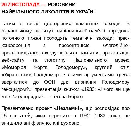
26 ЛИСТОПАДА —
РОКОВИНИ
НАЙБІЛЬШОГО ЛИХОЛІТТЯ В УКРАЇНІ
Таким є гасло цьогорічних пам’ятних заходів. В
Українському інституті національної пам’яті впродовж
поточного тижня проходять тематичні заходи: прес-
конференція з презентацією благодійно-
просвітницького заходу «Свічка пам’яті», презентація
веб-сайту та логотипу Національного музею
«Меморіал жертв Голодомору», круглий стіл
«Український Голодомор. З якими аргументами треба
звертатися до ООН для визнання Голодомору
геноцидом?», презентація книжки «1933: «І чого ви ще
живі?» (упорядник — Тетяна Боряк).
Презентовано
проект «Незламні»
, що розповідає про
15 постатей, яких пережите в 1932—1933 роках не
знищило ані фізично, ані духовно.