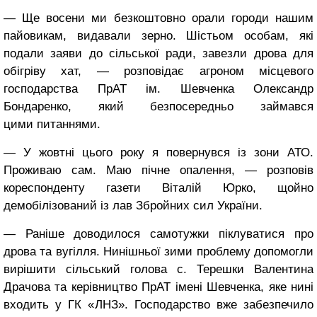
— Ще восени ми безкоштовно орали городи нашим
пайовикам, видавали зерно. Шістьом особам, які
подали заяви до сільської ради, завезли дрова для
обігріву хат, — розповідає агроном місцевого
господарства ПрАТ ім. Шевченка Олександр
Бондаренко, який безпосередньо займався
цими питаннями.
— У жовтні цього року я повернувся із зони АТО.
Проживаю сам. Маю пічне опалення, — розповів
кореспонденту газети Віталій Юрко, щойно
демобілізований із лав Збройних сил України.
— Раніше доводилося самотужки піклуватися про
дрова та вугілля. Нинішньої зими проблему допомогли
вирішити сільський голова с. Терешки Валентина
Драчова та керівництво ПрАТ імені Шевченка, яке нині
входить у ГК «ЛНЗ». Господарство вже забезпечило