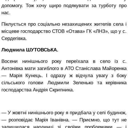
допомогу. Тож хочу щиро подякувати за турботу про
нас.
Піклується про соціально незахищених жителів села і
місцеве господарство СТОВ «Отава» ГК «ЛНЗ», що у с.
Сердегівка.
Людмила ШУТОВСЬКА.
Восени нинішнього року переїхала в село із с.
Антонівка мати загиблого в АТО Станіслава Майоренка
— Марія Кунець. І одразу ж відчула увагу з боку
сільського голови Людмили Зеленько та керівника
господарства Андрія Скрипника.
— У жовтні нинішнього року я придбала у селі будинок,
— розповідає Марія Іванівна. — Приємно, що тут не
залишилася наодинці зі своїми проблемами — і