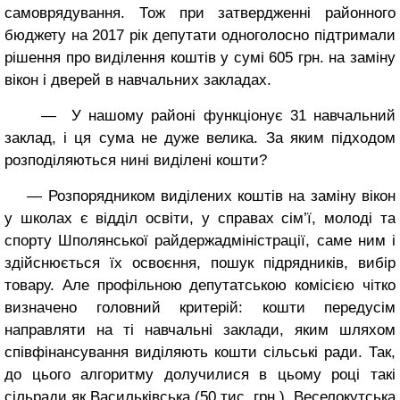
самоврядування. Тож при затвердженні районного
бюджету на 2017 рік депутати одноголосно підтримали
рішення про виділення коштів у сумі 605 грн. на заміну
вікон і дверей в навчальних закладах.
— У нашому районі функціонує 31 навчальний
заклад, і ця сума не дуже велика. За яким підходом
розподіляються нині виділені кошти?
— Розпорядником виділених коштів на заміну вікон
у школах є відділ освіти, у справах сім’ї, молоді та
спорту Шполянської райдержадміністрації, саме ним і
здійснюється їх освоєння, пошук підрядників, вибір
товару. Але профільною депутатською комісією чітко
визначено головний критерій: кошти передусім
направляти на ті навчальні заклади, яким шляхом
співфінансування виділяють кошти сільські ради. Так,
до цього алгоритму долучилися в цьому році такі
сільради як Васильківська (50 тис. грн.), Веселокутська