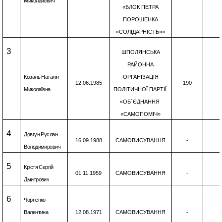
Миколайович
«БЛОК ПЕТРА
ПОРОШЕНКА
«СОЛІДАРНІСТЬ»»
3
ШПОЛЯНСЬКА
РАЙОННА
Коваль Наталія
ОРГАНІЗАЦІЯ
12.06.1985
190
Миколаївна
ПОЛІТИЧНОЇ ПАРТІЇ
«ОБ`ЄДНАННЯ
«САМОПОМІЧ»
4
Довгун Руслан
16.09.1988
САМОВИСУВАННЯ
-
Володимирович
5
Крістя Сергій
01.11.1959
САМОВИСУВАННЯ
-
Дмитрович
6
Чорненко
Валентина
12.08.1971
САМОВИСУВАННЯ
-