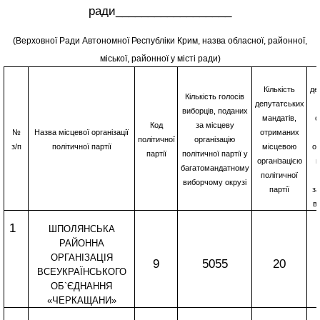
ради__________________
(Верховної Ради Автономної Республіки Крим, назва обласної, районної,
міської, районної у місті ради)
Кількість
де
Кількість голосів
депутатських
виборців, поданих
мандатів,
о
Код
за місцеву
№
Назва місцевої організації
отриманих
політичної
організацію
з/п
політичної партії
місцевою
ор
партії
політичної партії у
організацією
п
багатомандатному
політичної
виборчому окрузі
партії
з
в
1
ШПОЛЯНСЬКА
РАЙОННА
ОРГАНІЗАЦІЯ
9
5055
20
ВСЕУКРАЇНСЬКОГО
ОБ
`
ЄДНАННЯ
«ЧЕРКАЩАНИ»