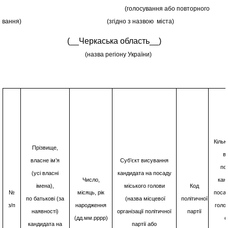
(голосування або повторного
осування) (згідно з назвою міста)
(__Черкаська область__)
(назва регіону України)
Кільк
Прізвище,
в
власне ім’я
Суб’єкт висування
по
(усі власні
кандидата на посаду
Число,
кан
імена),
міського голови
Код
№
місяць, рік
посад
по батькові (за
(назва місцевої
політичної
з/п
народження
голо
наявності)
організації політичної
партії
(дд.мм.рррр)
є
кандидата на
партії або