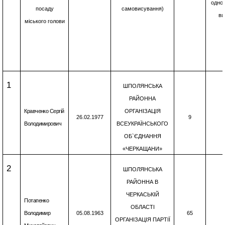
одно
посаду
самовисування)
ви
міського голови
1
ШПОЛЯНСЬКА
РАЙОННА
Кравченко Сергій
ОРГАНІЗАЦІЯ
26.02.1977
9
Володимирович
ВСЕУКРАЇНСЬКОГО
ОБ`ЄДНАННЯ
«ЧЕРКАЩАНИ»
2
ШПОЛЯНСЬКА
РАЙОННА В
ЧЕРКАСЬКІЙ
Потапенко
ОБЛАСТІ
Володимир
05.08.1963
65
ОРГАНІЗАЦІЯ ПАРТІЇ