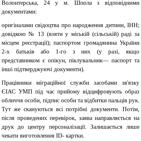
Волонтерська, 24 у м. Шпола з відповідними
документами:
оригіналами свідоцтва про народження дитини, ІНН;
довідкою № 13 (взяти у міській (сільській) раді за
місцем реєстрації); паспортом громадянина України
2-х батьків або 1-го з них (у разі, якщо
представником є опікун, піклувальник— паспорт та
інші підтверджуючі документи).
Працівники міграційної служби засобами зв'язку
ЄІАС УМП під час прийому відцифровують образ
обличчя особи, підпис особи та відбитки пальців рук.
Тут же скануються всі потрібні документи. Потім,
після проведених перевірок, заява направляється на
друк до центру персоналізації. Залишається лише
чекати виготовлення ID- картки.