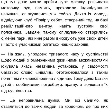
що тут дітки могли пройти курс масажу, розвивати
моторику рук, пам’ять, проходили індивідуальне
навчання, спілкувалися між собою. Дехто із молоді,
відвідуючи клуб «Повір у себе», створений тоді на базі
реабілітаційного центру, навіть зустріли свої
половинки. Завдяки такому спілкуванню створились
сімейні пари, які нині разом виховують уже своїх дітей
і часто є учасниками багатьох наших заходів.
― На жаль, упродовж тривалого часу у суспільстві
щодо людей з обмеженими фізичними можливостями
існувала якась негативна установка, у свідомості
багатьох слово «інвалід» ототожнювалося з таким
поняттям як «неповноцінна людина». Тому деякі батьки
дітей з особливими потребами, прагнули ізолювати їх
від суспільства.
― Це неправильна думка. Ми всі бачимо, як
ставляться до таких людей за кордоном, де про них