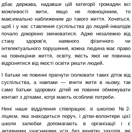
дбає держава, надавши цій категорії громадян всі
можливості жити, якщо не повноцінним, то
максимально наближеним до такого життя. Хочеться,
щоб і у нас ставлення суспільства до людей-інвалідів
почало докорінно змінюватися. Адже незалежно від
стану здоров’я, наявного фізичного чи
інтелектуального порушення, кожна людина має право
на повноцінне життя, освіту, якість якої не повинна
відрізнятися від якості освіти решти людей.
І батьки не повинні прагнути ізолювати таких діток від
суспільства, а навпаки ― вчити жити в ньому, так
само батьки здорових дітей не повинні обмежувати
контакт з дітками, котрі мають особливі потреби.
Нині наше відділення співпрацює зі школою №2-
ліцеєм, яка знаходиться поруч, і дітки-волонтери цієї
школи залюбки допомагають в організації і є
активними учасниками усіх без винятку заходів, які