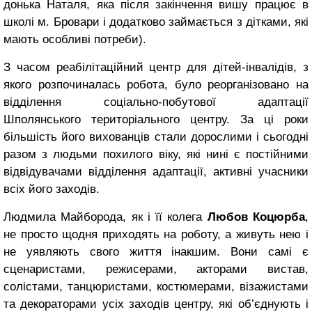
донька Наталя, яка після закінчення вишу працює в
школі м. Бровари і додатково займається з дітками, які
мають особливі потреби).
З часом реабілітаційний центр для дітей-інвалідів, з
якого розпочиналась робота, було реорганізовано на
відділення соціально-побутової адаптації
Шполянського територіального центру. За ці роки
більшість його вихованців стали дорослими і сьогодні
разом з людьми похилого віку, які нині є постійними
відвідувачами відділення адаптації, активні учасники
всіх його заходів.
Людмила Майборода, як і її колега
Любов Коцюрба
,
не просто щодня приходять на роботу, а живуть нею і
не уявляють свого життя інакшим. Вони самі є
сценаристами, режисерами, акторами вистав,
солістами, танцюристами, костюмерами, візажистами
та декораторами усіх заходів центру, які об’єднують і