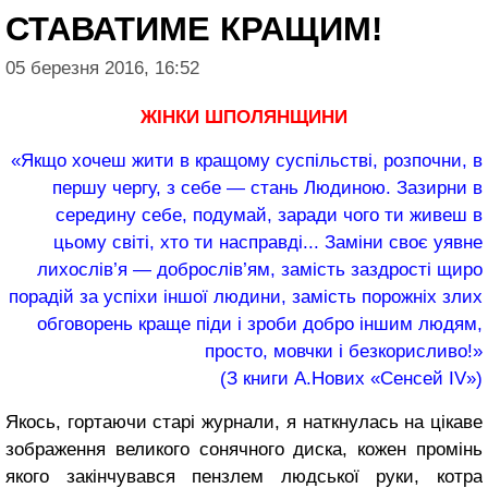
СТАВАТИМЕ КРАЩИМ!
05 березня 2016, 16:52
ЖІНКИ ШПОЛЯНЩИНИ
«Якщо хочеш жити в кращому суспільстві, розпочни, в
першу чергу, з себе — стань Людиною. Зазирни в
середину себе, подумай, заради чого ти живеш в
цьому світі, хто ти насправді... Заміни своє уявне
лихослів’я — доброслів’ям, замість заздрості щиро
порадій за успіхи іншої людини, замість порожніх злих
обговорень краще піди і зроби добро іншим людям,
просто, мовчки і безкорисливо!»
(З книги А.Нових «Сенсей IV»)
Якось, гортаючи старі журнали, я наткнулась на цікаве
зображення великого сонячного диска, кожен промінь
якого закінчувався пензлем людської руки, котра