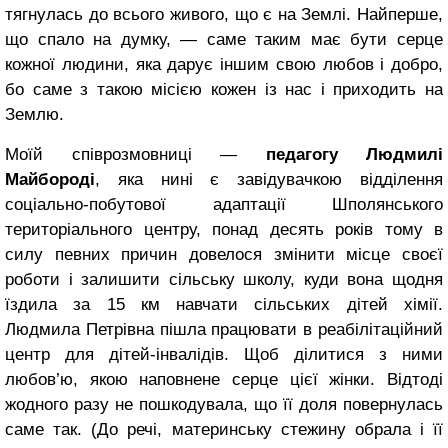
тягнулась до всього живого, що є на Землі. Найперше,
що спало на думку, ― саме таким має бути серце
кожної людини, яка дарує іншим свою любов і добро,
бо саме з такою місією кожен із нас і приходить на
Землю.
Моїй співрозмовниці —
педагогу Людмилі
Майбороді
, яка нині є завідувачкою відділення
соціально-побутової адаптації Шполянського
територіального центру, понад десять років тому в
силу певних причин довелося змінити місце своєї
роботи і залишити сільську школу, куди вона щодня
їздила за 15 км навчати сільських дітей хімії.
Людмила Петрівна пішла працювати в реабілітаційний
центр для дітей-інвалідів. Щоб ділитися з ними
любов’ю, якою наповнене серце цієї жінки. Відтоді
жодного разу не пошкодувала, що її доля повернулась
саме так. (До речі, материнську стежину обрала і її