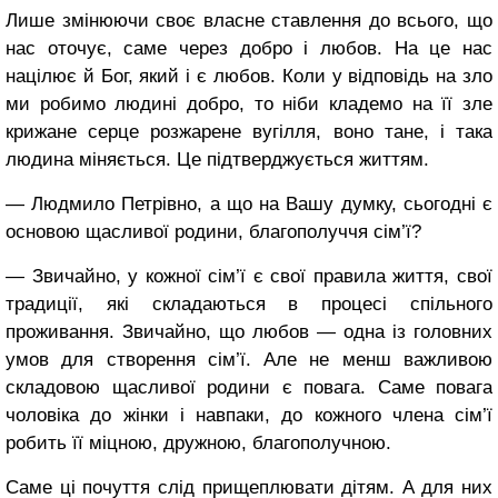
Лише змінюючи своє власне ставлення до всього, що
нас оточує, саме через добро і любов. На це нас
націлює й Бог, який і є любов. Коли у відповідь на зло
ми робимо людині добро, то ніби кладемо на її зле
крижане серце розжарене вугілля, воно тане, і така
людина міняється. Це підтверджується життям.
― Людмило Петрівно, а що на Вашу думку, сьогодні є
основою щасливої родини, благополуччя сім’ї?
― Звичайно, у кожної сім’ї є свої правила життя, свої
традиції, які складаються в процесі спільного
проживання. Звичайно, що любов ― одна із головних
умов для створення сім’ї. Але не менш важливою
складовою щасливої родини є повага. Саме повага
чоловіка до жінки і навпаки, до кожного члена сім’ї
робить її міцною, дружною, благополучною.
Саме ці почуття слід прищеплювати дітям. А для них