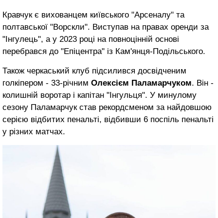
Кравчук є вихованцем київського "Арсеналу" та
полтавської "Ворскли". Виступав на правах оренди за
"Інгулець", а у 2023 році на повноцінній основі
перебрався до "Епіцентра" із Кам'янця-Подільського.
Також черкаський клуб підсилився досвідченим
голкіпером - 33-річним
Олексієм Паламарчуком
. Він -
колишній воротар і капітан "Інгульця". У минулому
сезону Паламарчук став рекордсменом за найдовшою
серією відбитих пенальті, відбивши 6 поспіль пенальті
у різних матчах.