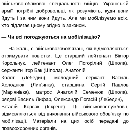
військово-облікової спеціальності бійців. Українській
армії потрібні добровольці, які розуміють, куди вони
йдуть і за чим вони йдуть. Але ми мобілізуємо всіх,
хто підлягає цьому згідно із законом.
— Чи всі погоджуються на мобілізацію?
— На жаль, є військовозобов’язані, які відмовляються
отримувати повістки. Це старший лейтенант Віктор
Корольчук, лейтенант Олег Погорілий (Шпола),
сержанти Ігор Бак (Шпола), Анатолій
Колот (Лебедин), молодший сержант Василь
Холоднюк (Лип’янка), старшина Сергій Павлов
(Мар’янівка), матрос Анатолій Семенюк (Шпола),
рядові Василь Лифар, Олександр Погасій (Лебедин),
Віталій Корсак (Іскрене). Ці військовослужбовці
відмовляються від виконання військового обов’язку по
мобілізації. Матеріали на цих осіб передані до
правоохоронних органів.