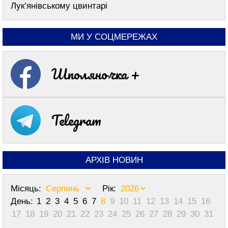
Лук’янівському цвинтарі
МИ У СОЦМЕРЕЖАХ
Шполяночка +
Telegram
АРХІВ НОВИН
Місяць:
Рік:
День:
1
2
3
4
5
6
7
8
9
10
11
12
13
14
15
16
17
18
19
20
21
22
23
24
25
26
27
28
29
30
31