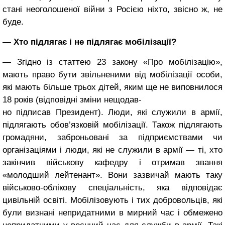
стані неоголошеної війни з Росією ніхто, звісно ж, не
буде.
— Хто підлягає і не підлягає мобілізації?
— Згідно із статтею 23 закону «Про мобілізацію»,
мають право бути звільненими від мобілізації особи,
які мають більше трьох дітей, яким ще не виповнилося
18 років (відповідні зміни нещодав-
но підписав Президент). Люди, які служили в армії,
підлягають обов’язковій мобілізації. Також підлягають
громадяни, заброньовані за підприємствами чи
організаціями і люди, які не служили в армії — ті, хто
закінчив військову кафедру і отримав звання
«молодший лейтенант». Вони зазвичай мають таку
військово-облікову спеціальність, яка відповідає
цивільній освіті. Мобілізовують і тих добровольців, які
були визнані непридатними в мирний час і обмежено