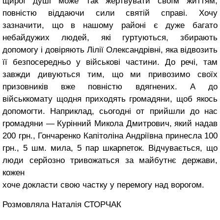
щирої душі може так жертвувати своїм життям,
повністю віддаючи сили святій справі. Хочу
зазначити, що в нашому районі є дуже багато
небайдужих людей, які гуртуються, збирають
допомогу і довіряють Лілії Олександрівні, яка відвозить
її безпосередньо у військові частини. До речі, там
завжди дивуються тим, що ми привозимо своїх
призовників вже повністю вдягнених. А до
військкомату щодня приходять громадяни, щоб якось
допомогти. Наприклад, сьогодні от прийшли до нас
громадяни — Курінний Микола Дмитрович, який надав
200 грн., Гончаренко Капітоліна Андріївна принесла 100
грн., 5 шм. мила, 5 пар шкарпеток. Відчувається, що
люди серйозно тривожаться за майбутнє держави,
кожен
хоче докласти свою частку у перемогу над ворогом.
Розмовляла Наталія СТОРЧАК