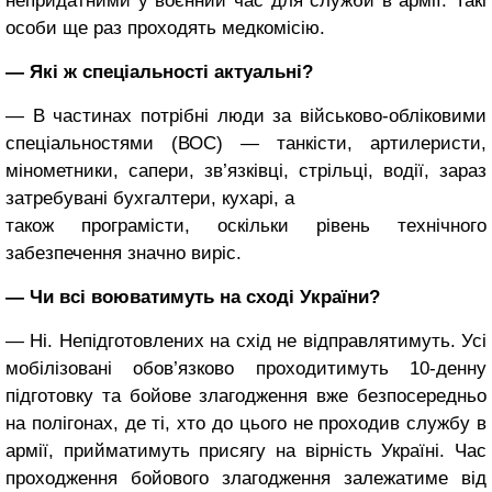
непридатними у воєнний час для служби в армії. Такі
особи ще раз проходять медкомісію.
— Які ж спеціальності актуальні?
— В частинах потрібні люди за військово-обліковими
спеціальностями (ВОС) — танкісти, артилеристи,
мінометники, сапери, зв’язківці, стрільці, водії, зараз
затребувані бухгалтери, кухарі, а
також програмісти, оскільки рівень технічного
забезпечення значно виріс.
— Чи всі воюватимуть на сході України?
— Ні. Непідготовлених на схід не відправлятимуть. Усі
мобілізовані обов’язково проходитимуть 10-денну
підготовку та бойове злагодження вже безпосередньо
на полігонах, де ті, хто до цього не проходив службу в
армії, прийматимуть присягу на вірність Україні. Час
проходження бойового злагодження залежатиме від