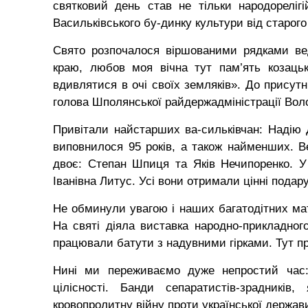
святковий день став не тільки народорелі
Васильківського бу-динку культури від старого
Свято розпочалося віршованими рядками ве
краю, любов моя вічна тут пам’ять козацьк
вдивлятися в очі своїх земляків». До присутн
голова Шполянської райдержадміністрації Вол
Привітали найстарших ва-сильківчан: Надію
виповнилося 95 років, а також найменших. В
двоє: Степан Шпиця та Яків Нечипоренко. У
Іванівна Литус. Усі вони отримали цінні подар
Не обминули увагою і наших багатодітних мате
На святі діяла виставка народно-прикладног
працювали батути з надувними гірками. Тут 
Нині ми переживаємо дуже непростий час:
цілісності. Банди сепаратистів-зрадників
кровопролитну війну проти української держави