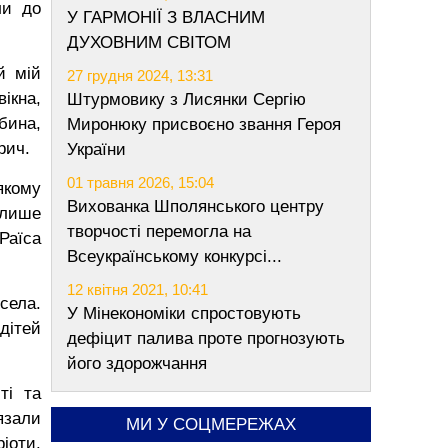
ли до
У ГАРМОНІЇ З ВЛАСНИМ
ДУХОВНИМ СВІТОМ
й мій
27 грудня 2024, 13:31
ікна,
Штурмовику з Лисянки Сергію
бина,
Миронюку присвоєно звання Героя
рич.
України
01 травня 2026, 15:04
якому
Вихованка Шполянського центру
 лише
творчості перемогла на
Раїса
Всеукраїнському конкурсі...
12 квітня 2021, 10:41
села.
У Мінекономіки спростовують
дітей
дефіцит палива проте прогнозують
його здорожчання
ті та
язали
МИ У СОЦМЕРЕЖАХ
ріоти.