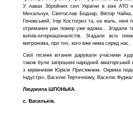
У лавах Збройних сил України в зоні АТО 
Михальчук, Святослав Боднар, Віктор Чайка, 
Геновський, Ігор Костогриз та, на жаль, нині 
отриманих ран помер уже вдома... Згадали ти
воїнів-інтернаціоналістів. Згадали всіх 
метронома, про тих, кого вже нема серед нас.
Свої пісенні вітання дарували учасники худ
також були запрошені народний аматорський г
з керівником Юрієм Присяжним. Окрема под
Індустрі», Василю Тертичному, Василю Фуркалу
Людмила ШПОНЬКА.
с. Васильків.