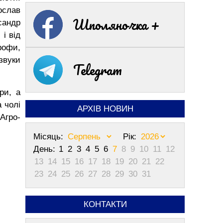
ослав
Шполяночка +
сандр
 і від
рофи,
звуки
Telegram
ри, а
 чолі
АРХІВ НОВИН
Агро-
Місяць:
Рік:
День:
1
2
3
4
5
6
7
8
9
10
11
12
13
14
15
16
17
18
19
20
21
22
23
24
25
26
27
28
29
30
31
КОНТАКТИ