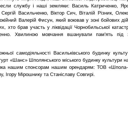
несли службу і наші земляки: Василь Катриченко, Яр
Сергій Васильченко, Віктор Сич, Віталій Різник, Олек
покійний Валерій Фисун, який воював у зоні бойових дій
х, хто брав участь у ліквідації Чорнобильської катаст
поіменно. Хвилиною мовчання вшанували пам'ять під 
ожньої самодіяльності Васильківського будинку культу
урт «Шанс» Шполянського міського будинку культури на
яка нашим спонсорам нашим орендарям: ТОВ «Шпола-
, Ігору Мірошнику та Станіславу Совгирі.