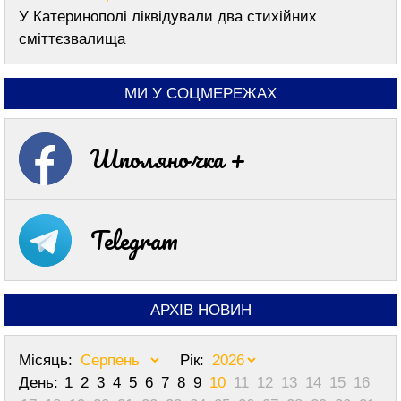
У Катеринополі ліквідували два стихійних
сміттєзвалища
МИ У СОЦМЕРЕЖАХ
Шполяночка +
Telegram
АРХІВ НОВИН
Місяць:
Рік:
День:
1
2
3
4
5
6
7
8
9
10
11
12
13
14
15
16