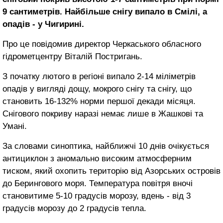
9 сантиметрів. Найбільше снігу випало в Смілі, а
опадів - у Чигирині.
Про це повідомив директор Черкаського обласного
гідрометцентру Віталій Постригань.
З початку лютого в регіоні випало 2-14 міліметрів
опадів у вигляді дощу, мокрого снігу та снігу, що
становить 16-132% норми першої декади місяця.
Снігового покриву наразі немає лише в Жашкові та
Умані.
За словами синоптика, найближчі 10 днів очікується
антициклон з аномально високим атмосферним
тиском, який охопить територію від Азорських островів
до Берингового моря. Температура повітря вночі
становитиме 5-10 градусів морозу, вдень - від 3
градусів морозу до 2 градусів тепла.