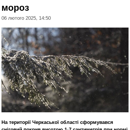
мороз
06 лютого 2025, 14:50
На території Черкаської області сформувався
сніговий покрив висотою 1-7 сантиметрів при нормі