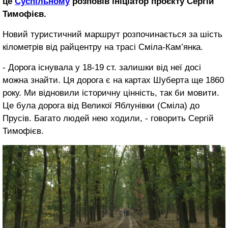
це
Суспільному
розповів ініціатор проєкту Сергій
Тимофієв.
Новий туристичний маршрут розпочинається за шість
кілометрів від райцентру на трасі Сміла-Кам’янка.
- Дорога існувала у 18-19 ст. залишки від неї досі
можна знайти. Ця дорога є на картах Шуберта ще 1860
року. Ми відновили історичну цінність, так би мовити.
Це була дорога від Великої Яблунівки (Сміла) до
Прусів. Багато людей нею ходили, - говорить Сергій
Тимофієв.