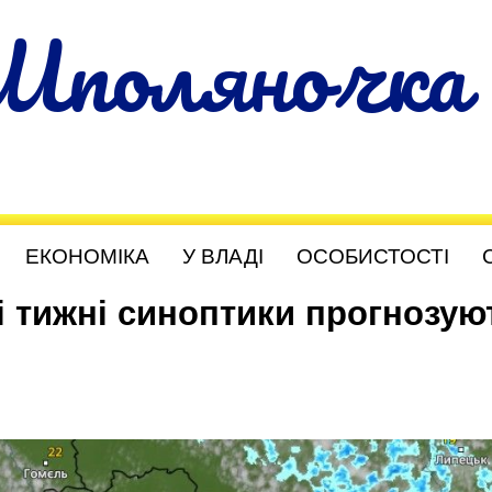
Шполяночка
ЕКОНОМІКА
У ВЛАДІ
ОСОБИСТОСТІ
і тижні синоптики прогнозую