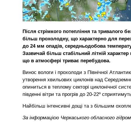
Після стрімкого потепління та тривалого бе
більш прохолодну, що характерно для перехі
до 24 мм опадів, середньодобова температур
Зазвичай більш стабільний літній характер 
що в атмосфері триває перебудова.
Винос вологи і прохолоди з Північної Атланти
утворення хвильових циклонів над Середземно
опиниться в теплому секторі циклонічної сист
південні вітри та прогрів до 20-22º сприятиму
Найбільш інтенсивні дощі та з більшим охопле
За інформацією Черкаського обласного гідр