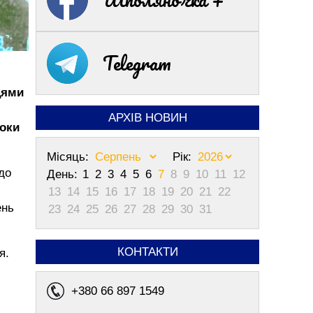
Telegram
цями
АРХІВ НОВИН
поки
Місяць:
Рік:
до
День:
1
2
3
4
5
6
7
8
9
10
11
12
13
14
15
16
17
18
19
20
21
22
ень
23
24
25
26
27
28
29
30
31
.
КОНТАКТИ
я.
+380 66 897 1549