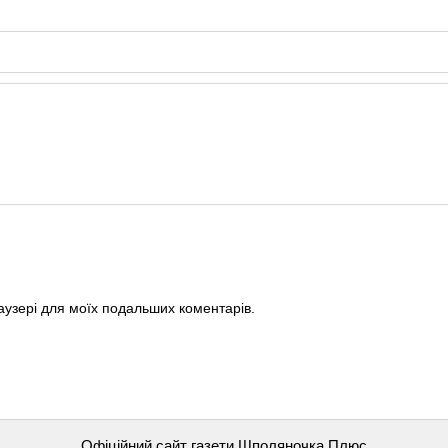
раузері для моїх подальших коментарів.
Офіційний сайт газети Шполяночка Плюс