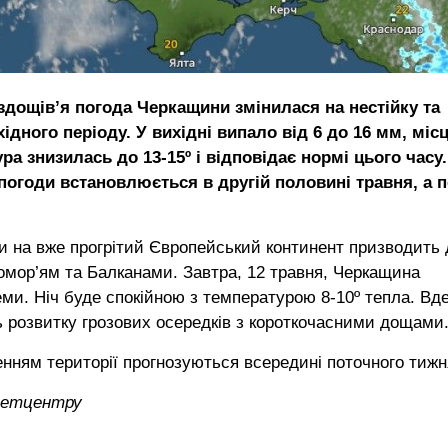
здощів’я погода Черкащини змінилася на нестійку та
дного періоду. У вихідні випало від 6 до 16 мм, міс
а знизилась до 13-15º і відповідає нормі цього часу.
погоди встановлюється в другій половині травня, а 
ки на вже прогрітий Європейський континент призводить 
мор’ям та Балканами. Завтра, 12 травня, Черкащина
еми. Ніч буде спокійною з температурою 8-10º тепла. Вд
ть розвитку грозових осередків з короткочасними дощами
нням території прогнозуються всередині поточного тижн
ометцентру