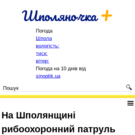
+
Шполяночка
Погода
Шпола
вологість:
тиск:
вітер:
Погода на 10 днів від
sinoptik.ua
На Шполянщині
рибоохоронний патруль