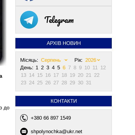
Telegram
АРХІВ НОВИН
Місяць:
Рік:
День:
1
2
3
4
5
6
7
8
9
10
11
12
13
14
15
16
17
18
19
20
21
22
а
23
24
25
26
27
28
29
30
31
КОНТАКТИ
ю до
+380 66 897 1549
shpolynochka@ukr.net