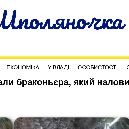
Шполяночка
ЕКОНОМІКА
У ВЛАДІ
ОСОБИСТОСТІ
ли браконьєра, який налов