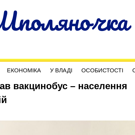
Шполяночка
ЕКОНОМІКА
У ВЛАДІ
ОСОБИСТОСТІ
ав вакцинобус – населення
ій