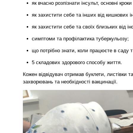
як вчасно розпізнати інсульт, основні крок
як захистити себе та інших від кишкових і
як захистити себе та своїх близьких від і
симптоми та профілактика туберкульозу;
що потрібно знати, коли працюєте в саду та
5 складових здорового способу життя.
Кожен відвідувач отримав буклети, листівки т
захворювань та необхідності вакцинації.