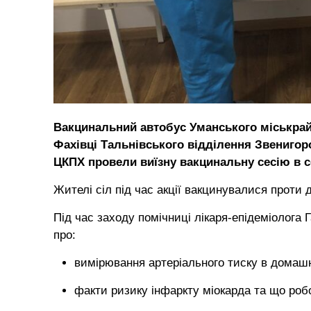
Вакцинальний автобус Уманського міськрай
Фахівці Тальнівського відділення Звенигор
ЦКПХ провели виїзну вакцинальну сесію в с
Жителі сіл під час акції вакцинувалися проти д
Під час заходу помічниці лікаря-епідеміолог
про:
вимірювання артеріального тиску в домашн
факти ризику інфаркту міокарда та що роб