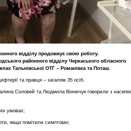
онного відділу продовжує свою роботу.
одського районного відділу Черкаського обласного
елах Тальнівської ОТГ – Романівка та Поташ.
ифтерії та правця – загалом 35 осіб.
а Галина Соловей та Людмила Вінничук говорили з насел
іх умовах;
оти, якщо помітили симптоми;