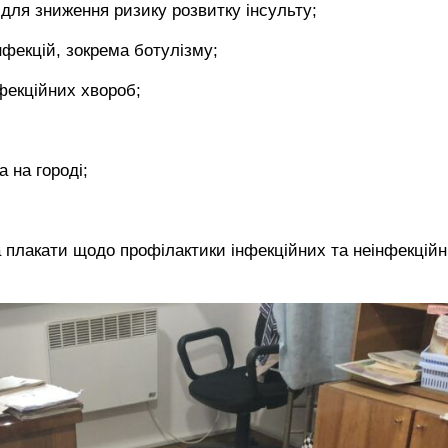
и для зниження ризику розвитку інсульту;
нфекцій, зокрема ботулізму;
нфекційних хвороб;
 на городі;
а плакати щодо профілактики інфекційних та неінфекцій