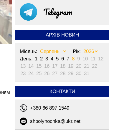
Telegram
АРХІВ НОВИН
Місяць:
Рік:
День:
1
2
3
4
5
6
7
8
9
10
11
12
13
14
15
16
17
18
19
20
21
22
23
24
25
26
27
28
29
30
31
КОНТАКТИ
енням
+380 66 897 1549
shpolynochka@ukr.net