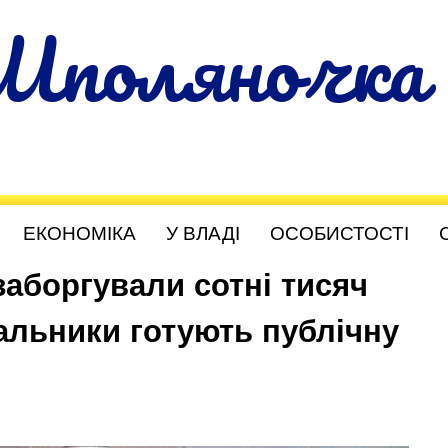
Шполяночка
ЕКОНОМІКА
У ВЛАДІ
ОСОБИСТОСТІ
заборгували сотні тисяч
альники готують публічну