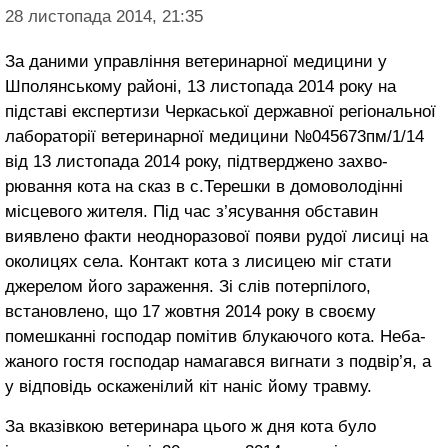
28 листопада 2014, 21:35
За даними управління ветеринарної медицини у
Шполянському районі, 13 листопада 2014 року на
підставі експертизи Черкаської державної регіональної
лабораторії ветеринарної медицини №045673пм/1/14
від 13 листопа­да 2014 року, підтверджено захво­
рювання кота на сказ в с.Терешки в домоволодінні
місцевого жите­ля. Під час з’ясування обставин
виявлено факти неодноразової появи рудої лисиці на
околицях села. Контакт кота з лисицею міг стати
джерелом його заражен­ня. Зі слів потерпілого,
встанов­лено, що 17 жовтня 2014 року в своєму
помешканні господар помітив блукаючого кота. Неба­
жаного гостя господар намагався вигнати з подвір’я, а
у відповідь оскаженілий кіт наніс йому трав­му.
За вказівкою ветеринара цьо­го ж дня кота було