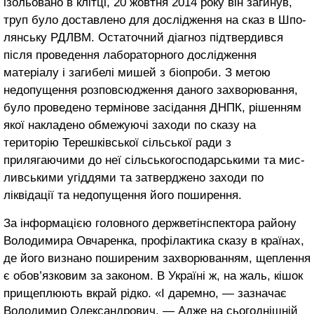
ізольовано в клітці, 20 жовтня 2014 року він загинув,
труп було доставлено для дослідження на сказ в Шпо­
лянську РДЛВМ. Остаточний діагноз підтвердився
після проведен­ня лабораторного дослідження
матеріалу і загибелі мишей з біопроби. З метою
недопущення розповсюдження даного захворю­вання,
було проведено термінове засідання ДНПК, рішенням
якої накладено обмежуючі заходи по сказу на
територію Терешківської сільської ради з
прилягаючими до неї сільськогосподарськими та мис­
ливськими угіддями та затверджено заходи по
ліквідації та недопущення його поширення.
За інформацією головного держветінспектора району
Воло­димира Овчаренка, профілактика сказу в країнах,
де його визнано поширеним захворюванням, ще­плення
є обов’язковим за законом. В Україні ж, на жаль, кішок
прище­плюють вкрай рідко. «І даремно, — зазначає
Володимир Олександро­вич. — Адже на сьогоднішній