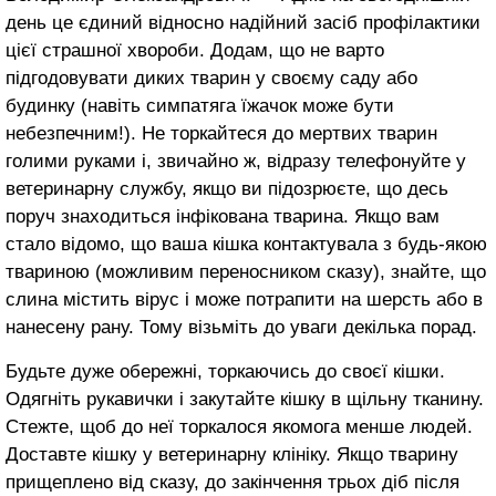
день це єдиний відносно надійний засіб профілактики
цієї страшної хвороби. Додам, що не варто
підгодовувати диких тварин у своєму саду або
будинку (навіть симпатяга їжачок може бути
небезпечним!). Не тор­кайтеся до мертвих тварин
голими руками і, звичайно ж, відразу теле­фонуйте у
ветеринарну службу, якщо ви підозрюєте, що десь
поруч знаходиться інфікована тварина. Якщо вам
стало відомо, що ваша кішка контактувала з будь-якою
тва­риною (можливим переносником сказу), знайте, що
слина містить вірус і може потрапити на шерсть або в
нанесену рану. Тому візьміть до уваги декілька порад.
Будьте дуже обережні, торкаючись до своєї кішки.
Одягніть рукавички і закутай­те кішку в щільну тканину.
Стежте, щоб до неї торкалося якомога мен­ше людей.
Доставте кішку у ветери­нарну клініку. Якщо тварину
прище­плено від сказу, до закінчення трьох діб після