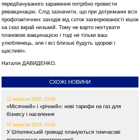
передбачуваного заражен­ня потрібно провести
ревакцинацію. Слід зазначити, що при дотриманні всіх
профілактичних заходів від соток захворюваності кішок
на сказ вкрай низький. Тому не варто нех­тувати
плановою вакцинацією і тоді не тільки ваш
улюбленець, але і всі близькі будуть здорові і
щасливі».
Наталія ДАВИДЕНКО.
СХОЖІ НОВИНИ
11 вересня 2020, 13:04
«Місячний» і «річний»: нові тарифи на газ для
бізнесу і населення
07 вересня 2024, 14:42
У Шполянській громаді плануються тимчасові
відключення електроенергії