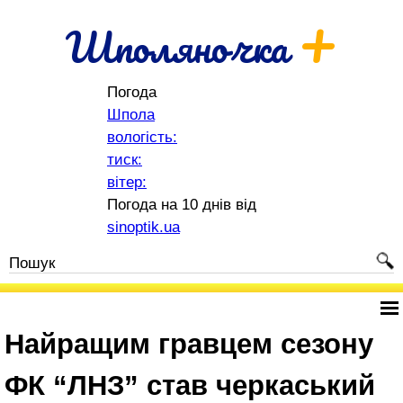
+
Шполяночка
Погода
Шпола
вологість:
тиск:
вітер:
Погода на 10 днів від
sinoptik.ua
Найращим гравцем сезону
ФК “ЛНЗ” став черкаський