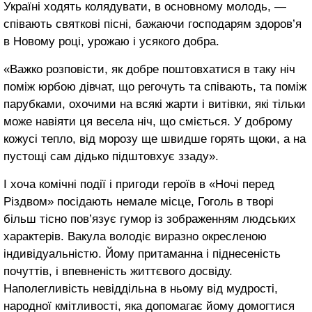
Україні ходять колядувати, в основному молодь, —
співають святкові пісні, бажаючи господарям здоров’я
в Новому році, урожаю і усякого добра.
«Важко розповісти, як добре поштовхатися в таку ніч
поміж юрбою дівчат, що регочуть та співають, та поміж
парубками, охочими на всякі жарти і витівки, які тільки
може навіяти ця весела ніч, що сміється. У доброму
кожусі тепло, від морозу ще швидше горять щоки, а на
пустощі сам дідько підштовхує ззаду».
І хоча комічні події і пригоди героїв в «Ночі перед
Різдвом» посідають немале місце, Гоголь в творі
більш тісно пов’язує гумор із зображенням людських
характерів. Вакула володіє виразно окресленою
індивідуальністю. Йому притаманна і піднесеність
почуттів, і впевненість життєвого досвіду.
Наполегливість невіддільна в ньому від мудрості,
народної кмітливості, яка допомагає йому домогтися