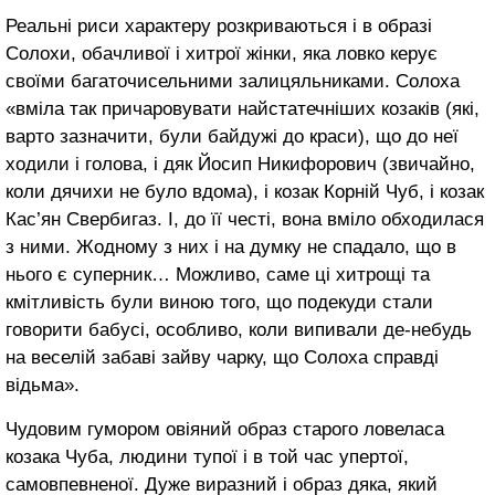
Реальні риси характеру розкриваються і в образі
Солохи, обачливої і хитрої жінки, яка ловко керує
своїми багаточисельними залицяльниками. Солоха
«вміла так причаровувати найстатечніших козаків (які,
варто зазначити, були байдужі до краси), що до неї
ходили і голова, і дяк Йосип Никифорович (звичайно,
коли дячихи не було вдома), і козак Корній Чуб, і козак
Кас’ян Свербигаз. І, до її честі, вона вміло обходилася
з ними. Жодному з них і на думку не спадало, що в
нього є суперник… Можливо, саме ці хитрощі та
кмітливість були виною того, що подекуди стали
говорити бабусі, особливо, коли випивали де-небудь
на веселій забаві зайву чарку, що Солоха справді
відьма».
Чудовим гумором овіяний образ старого ловеласа
козака Чуба, людини тупої і в той час упертої,
самовпевненої. Дуже виразний і образ дяка, який