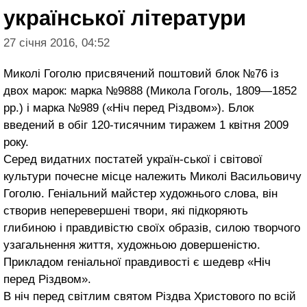
української літератури
27 січня 2016, 04:52
Миколі Гоголю присвячений поштовий блок №76 із
двох марок: марка №9888 (Микола Гоголь, 1809—1852
рр.) і марка №989 («Ніч перед Різдвом»). Блок
введений в обіг 120-тисячним тиражем 1 квітня 2009
року.
Серед видатних постатей україн-ської і світової
культури почесне місце належить Миколі Васильовичу
Гоголю. Геніальний майстер художнього слова, він
створив неперевершені твори, які підкоряють
глибиною і правдивістю своїх образів, силою творчого
узагальнення життя, художньою довершеністю.
Прикладом геніальної правдивості є шедевр «Ніч
перед Різдвом».
В ніч перед світлим святом Різдва Христового по всій