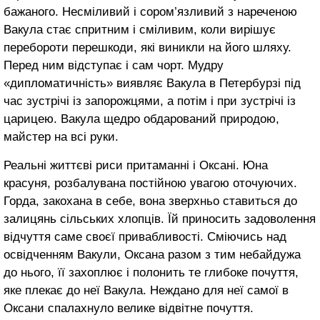
бажаного. Несміливий і сором’язливий з нареченою
Вакула стає спритним і сміливим, коли вирішує
перебороти перешкоди, які виникли на його шляху.
Перед ним відступає і сам чорт. Мудру
«дипломатичність» виявляє Вакула в Петербурзі під
час зустрічі із запорожцями, а потім і при зустрічі із
царицею. Вакула щедро обдарований природою,
майстер на всі руки.
Реальні життєві риси притаманні і Оксані. Юна
красуня, розбалувана постійною увагою оточуючих.
Горда, закохана в себе, вона зверхньо ставиться до
залицянь сільських хлопців. Їй приносить задоволення
відчуття саме своєї привабливості. Сміючись над
освідченням Вакули, Оксана разом з тим небайдужа
до нього, її захоплює і полонить те глибоке почуття,
яке плекає до неї Вакула. Неждано для неї самої в
Оксани спалахнуло велике відвітне почуття.