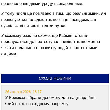
невдоволення діями
уряду
всенародними
.
У тому числі це
пов'язано з тим
, що реальні
зміни
, які
пропонуються
владою
так
до кінця і
невідомі,
а
в
суспільстві
витають
тільки
чутки.
У кожному разі,
не схоже,
що Кабмін готовий
прислухатися
до
протестувальників
, так що
можна
чекати подальшого
розвитку подій
з протестними
акціями.
СХОЖІ НОВИНИ
26 лютого 2026, 16:17
У Кримках зібрали допомогу для нацгвардійця,
який воює на східному напрямку