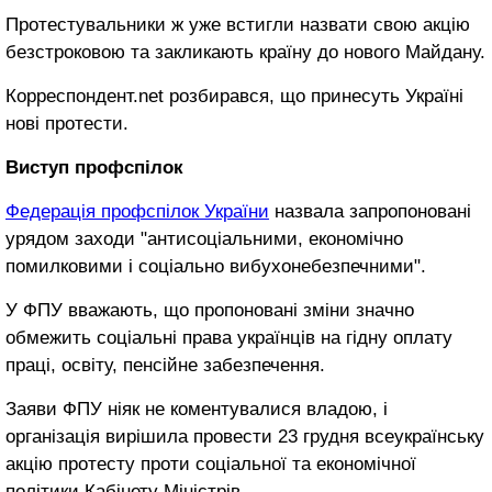
Протестувальники ж уже встигли назвати свою акцію
безстроковою та закликають країну до нового Майдану.
Корреспондент.net розбирався, що принесуть Україні
нові протести.
Виступ профспілок
Федерація профспілок України
назвала запропоновані
урядом заходи "антисоціальними, економічно
помилковими і соціально вибухонебезпечними".
У ФПУ вважають, що пропоновані зміни значно
обмежить соціальні права українців на гідну оплату
праці, освіту, пенсійне забезпечення.
Заяви ФПУ ніяк не коментувалися владою, і
організація вирішила провести 23 грудня всеукраїнську
акцію протесту проти соціальної та економічної
політики Кабінету Міністрів.