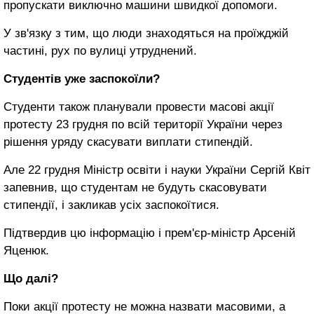
пропускати
виключно
машини швидкої допомоги.
У зв'язку
з тим, що
люди
знаходяться
на
проїжджій
частині,
рух по вулиці
утруднений.
Студентів
уже
заспокоїли
?
Студенти також
планували
провести
масові акції
протесту
23 грудня по
всій території
України
через
рішення
уряду скасувати
виплати
стипендій.
Але
22 грудня
Міністр освіти і
науки
України
Сергій Квіт
запевнив, що
студентам не
будуть
скасовувати
стипендії,
і закликав усіх
заспокоїтися.
Підтвердив
цю інформацію
і прем'єр-міністр
Арсеній
Яценюк.
Що
далі?
Поки
акції протесту
не можна назвати
масовими
, а