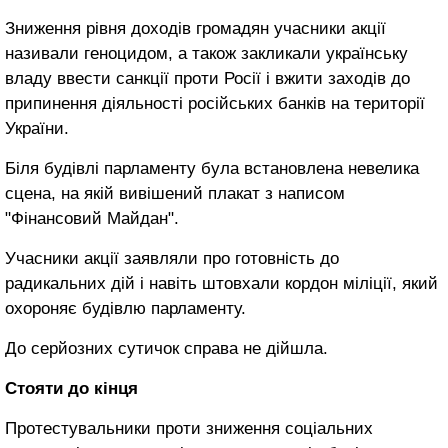
Зниження рівня
доходів громадян
учасники акції
називали
геноцидом,
а
також
закликали
українську
владу
ввести
санкції проти Росії
і вжити заходів
до
припинення діяльності
російських банків
на
території
України
.
Біля будівлі
парламенту
була
встановлена невелика
сцена,
на
якій
вивішений
плакат
з написом
"Фінансовий
Майдан".
Учасники акції
заявляли
про готовність
до
радикальних дій
і навіть
штовхали
кордон міліції
, який
охороняє
будівлю парламенту.
До
серйозних
сутичок справа
не дійшла.
Стояти до кінця
Протестувальники
проти зниження
соціальних