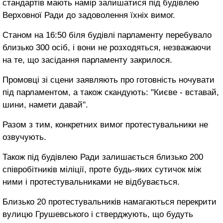
стандартів
мають намір
залишатися під
будівлею
Верховної
Ради до
задоволення їхніх вимог
.
Станом
на 16:50
біля будівлі
парламенту
перебувало
близько
300 осіб,
і вони не
розходяться,
незважаючи
на те,
що засідання парламенту
закрилося
.
Промовці
зі сцени
заявляють про готовність
ночувати
під
парламентом,
а
також
скандують:
"Києве -
вставай
,
шини,
намети
давай"
.
Разом з тим,
конкретних вимог
протестувальники не
озвучують.
Також
під будівлею
Ради залишається
близько 200
співробітників
міліції,
проте будь-яких
сутичок між
ними
і протестувальниками
не відбувається.
Близько 20
протестувальників
намагаються перекрити
вулицю Грушевського
і стверджують, що
будуть