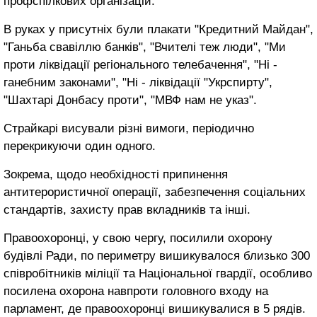
профспілкових організацій.
В руках у присутніх були плакати "Кредитний Майдан",
"Ганьба свавіллю банків", "Вчителі теж люди", "Ми
проти ліквідації регіонального телебачення", "Ні -
ганебним законами", "Ні - ліквідації "Укрспирту",
"Шахтарі Донбасу проти", "МВФ нам не указ".
Страйкарі висували різні вимоги, періодично
перекрикуючи один одного.
Зокрема,
щодо необхідності
припинення
антитерористичної операції,
забезпечення
соціальних
стандартів,
захисту
прав
вкладників
та інші.
Правоохоронці
, у свою
чергу,
посилили охорону
будівлі
Ради,
по
периметру
вишикувалося
близько 300
співробітників
міліції та
Національної гвардії
,
особливо
посилена охорона
навпроти головного входу
на
парламент
, де
правоохоронці
вишикувалися
в 5
рядів.