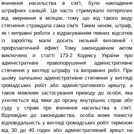
вчинення насильства в сім'ї, було накладення
штрафних санкцій. Це часто стримувало потерпілих
від звернення в міліцію, тому що від такого виду
стягнення страждала сама сім'я. Таким чином, штраф,
як і виправні роботи з відрахуванням певних відсотків
із заробітку, мали досить низький виховний і
профілактичний ефект. Тому законодавчим актом
виключено зі статті 173-2 Кодексу України про
адміністративні правопорушення адміністративне
стягнення у вигляді штрафу та виправних робіт. При
цьому залишено адміністративне стягнення у вигляді
громадських робіт або адміністративного арешту, а
також можливе застосування приводу до особи, яка
ухиляється від явки до органу внутрішніх справ або
суду у справі про вчинення насильства в сім'ї.
Відповідно до законодавства, особа може понести
відповідальність у вигляді громадських робіт терміном
від 30 до 40 годин або адміністративний арешт на