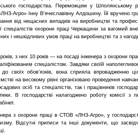
льського господарства. Переможцем у Шполянському р
«ЛНЗ-Агро» Інну В’ячеславівну Алдошину. Їй вручено гр
вання від нещасних випадків на виробництві та профес
ї спеціалістів охорони праці Черкащини за вагомий вне
чних і нешкідливих умов праці на виробництві та з нагод
ків, з них 10 років — на посаді інженера з охорони прац
ліфікованим спеціалістом. Завдяки своїй наполегливос
 до своїх обов’язків, вона сприяла впровадженню ціл
мстві на високому рівні організовано проведення навчан
садових осіб та спеціалістів, так і працівників господа
еки. В господарстві налагоджено роботу комісії з п
бінет.
нера з охорони праці в СТОВ «ЛНЗ-Агро», у господарст
изму. Відсутні приписи та інші документи, що засвід
ці.