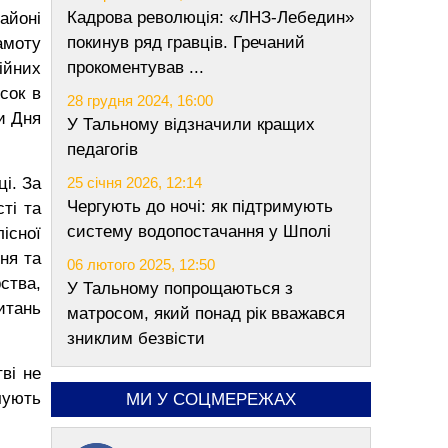
Кадрова революція: «ЛНЗ-Лебедин»
айоні
покинув ряд гравців. Гречаний
амоту
прокоментував ...
ійних
сок в
28 грудня 2024, 16:00
и Дня
У Тальному відзначили кращих
педагогів
і. За
25 січня 2026, 12:14
Чергують до ночі: як підтримують
ті та
систему водопостачання у Шполі
існої
ня та
06 лютого 2025, 12:50
рства,
У Тальному попрощаються з
итань
матросом, який понад рік вважався
зниклим безвісти
ві не
чують
МИ У СОЦМЕРЕЖАХ