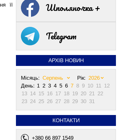
Шполяночка +
ня її
Telegram
АРХІВ НОВИН
Місяць:
Рік:
День:
1
2
3
4
5
6
7
8
9
10
11
12
13
14
15
16
17
18
19
20
21
22
23
24
25
26
27
28
29
30
31
КОНТАКТИ
+380 66 897 1549