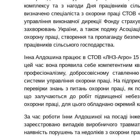
комплексу та з нагоди Дня працівників сі
визначено спеціаліста з охорони праці СТОВ 
управління виконавчої дирекції Фонду страху
захворювань України, а також подяку Асоціаці
охорону праці, створення та пропаганду безпе
працівників сільського господарства.
Інна Алдошина працює в СТОВ «ЛНЗ-Агро» 15 ро
цей час вона проявила себе компетентним ква
професіоналізму, добросовісному ставленню
системи управління охорони праці. На підприє
перевірки знань з питань охорони праці, як по
що залучаються до робіт підвищеної небезп
охорони праці, для цього обладнано окремий ка
За час роботи Інни Алдошиної на посаді інже
зареєстровано випадків виробничого травмат
наявність порушень та недоліків з охорони пра