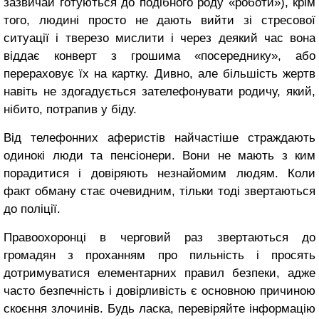
зазвичай готуються до подібного роду «роботи»), крім
того, людині просто не дають вийти зі стресової
ситуації і тверезо мислити і через деякий час вона
віддає конверт з грошима «посереднику», або
перераховує їх на картку. Дивно, але більшість жертв
навіть не здогадується зателефонувати родичу, який,
нібито, потрапив у біду.
Від телефонних аферистів найчастіше страждають
одинокі люди та пенсіонери. Вони не мають з ким
порадитися і довіряють незнайомим людям. Коли
факт обману стає очевидним, тільки тоді звертаються
до поліції.
Правоохоронці в черговий раз звертаються до
громадян з проханням про пильність і просять
дотримуватися елементарних правил безпеки, адже
часто безпечність і довірливість є основною причиною
скоєння злочинів. Будь ласка, перевіряйте інформацію