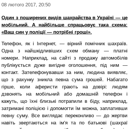
08 лютого 2017, 20:50
Один з поширених видів шахрайства в Україні — це
мобільний. А найбільше спрацьовує така схема:
«Ваш син у поліції — потрібні гроші».
Телефон, як і Інтернет, — вірний помічник шахраїв.
Одна з найшкідливіших схем обману — платні
номери. Наприклад, на сайті з продажу автомобілів
публікується дуже вигідне оголошення, під ним —
контакт. Зателефонувавши за ним, людина виявляє,
що з рахунку зникла певна сума грошей. Набагато
гірше, коли аферисти грають на довірі: людям
дзвонять на мобільний або домашній телефон і
кажуть, що їхні близькі потрапили в біду, наприклад,
затримані поліцією і допомогти їм можна, заплативши
певну суму. Все виглядає переконливо — до жертви
навіть звертаються на ім'я та по батькові (шахраї