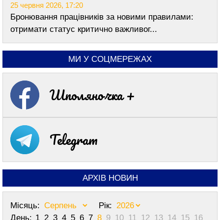
25 червня 2026, 17:20
Бронювання працівників за новими правилами:
отримати статус критично важливог...
МИ У СОЦМЕРЕЖАХ
Шполяночка +
Telegram
АРХІВ НОВИН
Місяць:
Рік:
День:
1
2
3
4
5
6
7
8
9
10
11
12
13
14
15
16