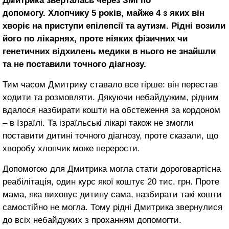
Дмитрика зверталась через ЗМІ по
допомогу. Хлопчику 5 років, майже 4 з яких він
хворіє на приступи епілепсії та аутизм. Рідні возили
його по лікарнях, проте ніяких фізичних чи
генетичних відхилень медики в нього не знайшли
та не поставили точного діагнозу.
Тим часом Дмитрику ставало все гірше: він перестав
ходити та розмовляти. Дякуючи небайдужим, рідним
вдалося назбирати кошти на обстеження за кордоном
– в Ізраїлі. Та ізраїльські лікарі також не змогли
поставити дитині точного діагнозу, проте сказали, що
хворобу хлопчик може перерости.
Допомогою для Дмитрика могла стати дороговартісна
реабілітація, один курс якої коштує 20 тис. грн. Проте
мама, яка виховує дитину сама, назбирати такі кошти
самостійно не могла. Тому рідні Дмитрика звернулися
до всіх небайдужих з проханням допомогти.