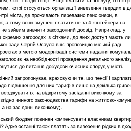
ом, якості води тощо. Якщо платити за послугу, то потрі
ем, котрі стосуються організації вивезення твердих від
трі міста, де проживають переважно пенсіонери, в
ок, а тому вони змушені платити не за 4 контейнери на
 б не зайвим вивчити закордонний досвід. Наприклад, у
в окремих загородах із сітками, до яких доступ мають л
кої ради Сергій Осаула вніс пропозицію міській раді
проектах з метою модернізації системи надання комунал
наголосив на необхідності проведення детального аналіз
рнутися до питання добудови очисних споруд у місті.
нний запропонував, враховуючи те, що пенсії і зарплат
о підвищення для них тарифів лише на декілька гривен
тверджувати їх на відкритому засіданні виконкому за
(*згідно чинного законодавства тарифи на житлово-комун
 а на засіданні виконкому).
міський бюджет повинен компенсувати власникам кварти
? Адже останні також платять за вивезення рідких відход