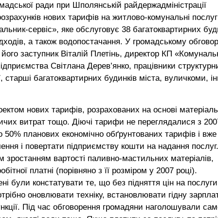
омадської ради при Шполянській райдержадміністрації
озрахунків нових тарифів на житлово-комунальні послуг
льник-сервіс», яке обслуговує 38 багатоквартирних буд
ідходів, а також водопостачання. У громадському обговор
 його заступник Віталій Плетінь, директор КП «Комуналь
ідприємства Світлана Дерев’янко, працівники структурн
, старші багатоквартирних будинків міста, вуличкоми, ін
оектом нових тарифів, розрахованих на основі матеріал
ничих витрат тощо. Діючі тарифи не переглядалися з 200
о 50% планових економічно обґрунтованих тарифів і вже
ення і повертати підприємству кошти на надання послуг
м зростанням вартості паливно-мастильних матеріалів,
ітної платні (порівняно з її розміром у 2007 році).
і були констатувати те, що без підняття цін на послуги
отрібно оновлювати техніку, встановлювати гідну зарпла
функції. Під час обговорення громадяни наголошували сам