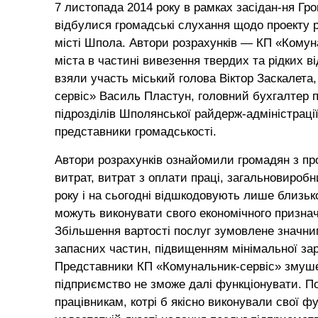
7 листопада 2014 року в рамках засідан-ня Гр
відбулися громадські слухання щодо проекту р
місті Шпола. Автори розрахунків — КП «Комуна
міста в частині вивезення твердих та рідких в
взяли участь міський голова Віктор Заскалета,
сервіс» Василь Пластун, головний бухгалтер п
підрозділів Шполянської райдерж-адміністрації
представники громадськості.
Автори розрахунків ознайомили громадян з пр
витрат, витрат з оплати праці, загальновироб
року і на сьогодні відшкодовують лише близьк
можуть виконувати свого економічного признач
Збільшення вартості послуг зумовлене значни
запасних частин, підвищенням мінімальної зароб
Представники КП «Комунальник-сервіс» змушен
підприємство не зможе далі функціонувати. П
працівникам, котрі б якісно виконували свої 