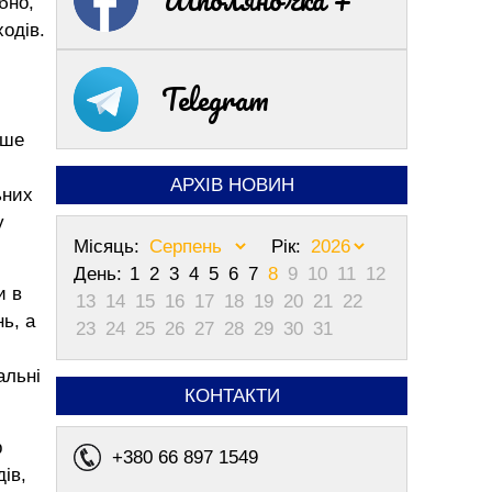
бно,
ходів.
Telegram
ише
АРХІВ НОВИН
ьних
у
Місяць:
Рік:
День:
1
2
3
4
5
6
7
8
9
10
11
12
и в
13
14
15
16
17
18
19
20
21
22
ь, а
23
24
25
26
27
28
29
30
31
альні
КОНТАКТИ
р
+380 66 897 1549
ів,