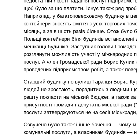
недостатній якості надання послуг підприємств
щоб було за що платити. Існує також ряд пробл
Наприклад, у багатоповерховому будинку в цен
контейнери зносять сміття з усіх торгових точ
місяць, а за в шість разів більше. Отож було
Польщі контейнери біля будинків встановлені 
мешканці будинків. Заступник голови Громадсь
розглянути можливість участі у міжнародних 
послуг. А член Громадської ради Борис Кулик 
проведених підприємством робіт, а також пове
Старший будинку по вулиці Таранця Борис Курі
людей не зростають, порадитись з людьми щод
решту покласти на міський бюджет, а також за
присутності громади і депутатів міської ради 
послуги затверджуються не на сесії міськради,
Озвучено було також і інше бачення — чому 
комунальні послуги, а власникам будинків — ні