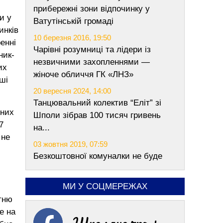
прибережні зони відпочинку у
и у
Ватутінській громаді
инків
10 березня 2016, 19:50
енні
Чарівні розумниці та лідери із
ник-
незвичними захопленнями —
их
жіноче обличчя ГК «ЛНЗ»
ші
20 вересня 2024, 14:00
Танцювальний колектив “Еліт” зі
ьних
Шполи зібрав 100 тисяч гривень
7
на...
 не
03 жовтня 2019, 07:59
.
Безкоштовної комуналки не буде
МИ У СОЦМЕРЕЖАХ
тню
е на
Шполяночка +