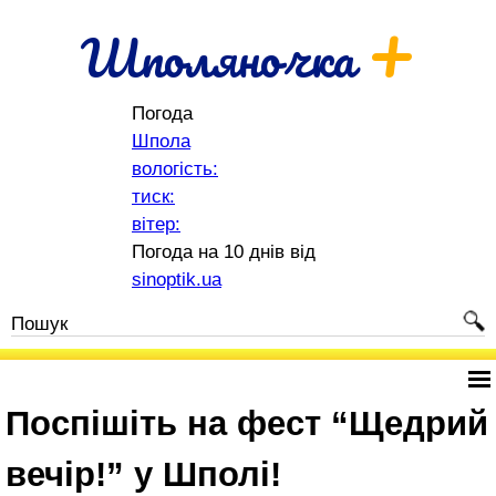
+
Шполяночка
Погода
Шпола
вологість:
тиск:
вітер:
Погода на 10 днів від
sinoptik.ua
Поспішіть на фест “Щедрий
вечір!” у Шполі!