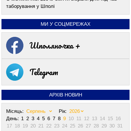
таборування у Шполі
МИ У СОЦМЕРЕЖАХ
Шполяночка +
Telegram
АРХІВ НОВИН
Місяць:
Рік:
День:
1
2
3
4
5
6
7
8
9
10
11
12
13
14
15
16
17
18
19
20
21
22
23
24
25
26
27
28
29
30
31