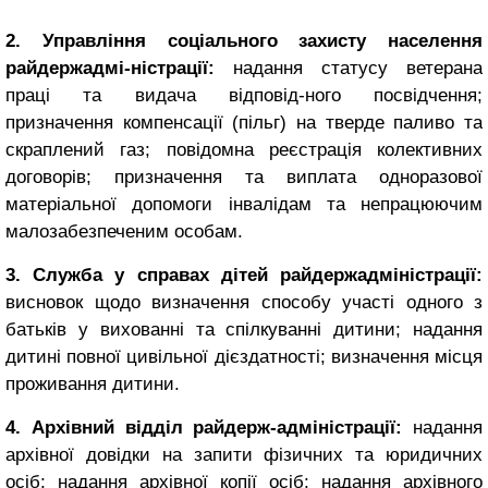
2. Управління соціального захисту населення
райдержадмі-ністрації:
надання статусу ветерана
праці та видача відповід-ного посвідчення;
призначення компенсації (пільг) на тверде паливо та
скраплений газ; повідомна реєстрація колективних
договорів; призначення та виплата одноразової
матеріальної допомоги інвалідам та непрацюючим
малозабезпеченим особам.
3. Служба у справах дітей райдержадміністрації:
висновок щодо визначення способу участі одного з
батьків у вихованні та спілкуванні дитини; надання
дитині повної цивільної дієздатності; визначення місця
проживання дитини.
4. Архівний відділ райдерж-адміністрації:
надання
архівної довідки на запити фізичних та юридичних
осіб; надання архівної копії осіб; надання архівного