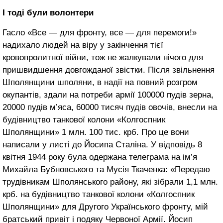
І тоді були волонтери
Гасло «Все — для фронту, все — для перемоги!»
надихало людей на віру у закінчення тієї
кровопролитної війни, тож не жалкували нічого для
пришвидшення довгожданої звістки. Після звільнення
Шполянщини шполяни, в надії на по­вний розгром
окупантів, здали на потре­би армії 100000 пудів зерна,
20000 пудів м’яса, 60000 тисяч пудів овочів, внесли на
будівництво танкової колони «Колгосп­ник
Шполянщини» 1 млн. 100 тис. крб. Про це вони
написали у листі до Йосипа Сталіна. У відповідь 8
квітня 1944 року була одержана телеграма на ім’я
Михай­ла Бубновського та Мусія Ткаченка: «Пе­редаю
трудівникам Шполянського району, які зібрали 1,1 млн.
крб. на будівництво танкової колони «Колгоспник
Шполян­щини» для Другого Українського фронту, мій
братський привіт і подяку Червоної Армії. Йосип