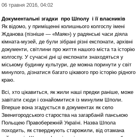
06 травня 2016, 04:02
Документальні згадки про Шполу і її власників
Як відомо, у приміщенні колиш­нього колгоспу імені
Жданова (пізніше — «Маяк») у радянські часи діяла
кімната-музей, де були зібрані різні ек­спонати, архівні
документи, світлини про життя нашого міста та історію
колгоспу. У сучасні дні ці експонати знаходяться у
міському будинку культури, де можна по­ринути у світ
минулого, дізнатися багато цікавого про історію рідного
краю.
Всі, хто цікавиться, як жили наші предки раніше, може
завітати сюди і ознайомитися із ми­нулим Шполи.
Вперше вона згадується в документах як село
Звенигородського староства на загарбаній панською
Поль­щею Правобережній Україні. Назва Шпо­ла
походить, як стверджують старожили, від отамана