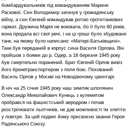
бомбардувальників під командуванням Марини
Раскової. Син Володимир заги­нув у громадянську
війну, а син Євгеній командував ротою протитанкових
гармат. Дружина Марія не воювала, бо її було 60 років,
вона продала всі свої речі, і на ці гроші було збудовано
танк, на якому було написано: «Матері-Батьківщині».
Танк був переданий в корпус сина Василя Орлова. Він
пройшов з боями до р. Одер, а 18 бе­резня 1945 року
був смертельно поране­ний. Брат Євгеній Орлов вивіз
його бро­нетранспортером з поля бою. Похований
Василь Орлов у Москві на Новодівочому цвинтарі.
В ніч на 25 січня 1945 року наш земляк шполянин
Олександр Миколайович Ку­нець з кулеметом
пробрався на фашистсь­кий аеродром і почав
розстрілювати льотчиків, не дав можливості їм злетіти
у повітря. За цей подвиг йому присвоєно звання Героя
Радянського Союзу.