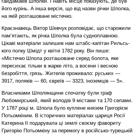
гайдамаків Шполки. І навіть місце показують, де був
його курінь. А інша версія, що від назви річки Шполка,
на якій розташоване містечко.
Краєзнавець Віктор Шевчук розповідає, що старожили
пам’ятають, як річка Шполка була судноплавною.
Цікаві матеріали залишив нам штабс-капітан Рильсь­
кого полку Шмідт у квітні 1782 року. Він пише:
«Містечко Шпола розташоване се­ред болота, яке
пересихає тільки в жарке літо, а восени і весною
безробіття, грязь. Жителів проживало: руських —
3917, поляків — 60, євреїв — 3323, іноземців — 5».
Власниками Шполянщини спочатку були граф
Любомирський, який володів 9 містами та 170 селами.
У 1787 році м. Шпола було куплене князем Григорієм
Потьомкіним. В історичних матеріалах цариця Росії
Катерина ІІ подарува­ла ці землі своєму фавориту
Григорію Потьомкіну за перемогу в російсько-турецькій