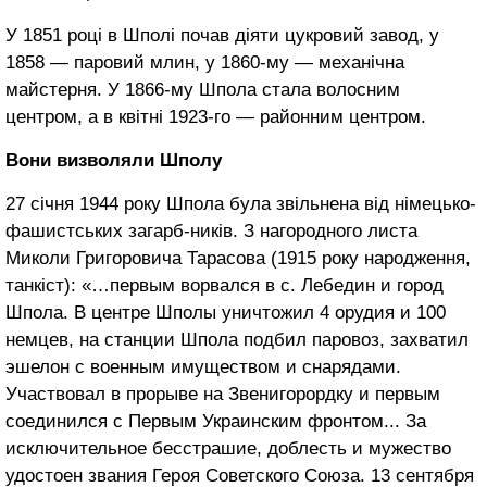
У 1851 році в Шполі почав діяти цу­кровий завод, у
1858 — паровий млин, у 1860-му — механічна
майстерня. У 1866-му Шпола стала волосним
центром, а в квітні 1923-го — районним центром.
Вони визволяли Шполу
27 січня 1944 року Шпола була звільнена від німецько-
фашистських загарб-ників. З нагородного листа
Миколи Григо­ровича Тарасова (1915 року народження,
танкіст): «…первым ворвался в с. Лебе­дин и город
Шпола. В центре Шполы унич­тожил 4 орудия и 100
немцев, на станции Шпола подбил паровоз, захватил
эшелон с военным имуществом и снарядами.
Участвовал в прорыве на Звенигорордку и первым
соединился с Первым Украин­ским фронтом... За
исключительное бес­страшие, доблесть и мужество
удостоен звания Героя Советского Союза. 13 сен­тября