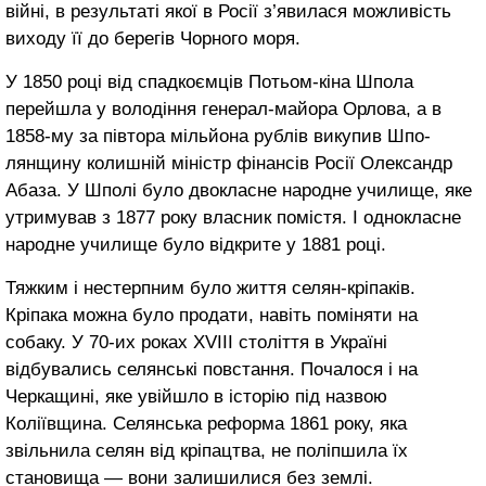
війні, в результаті якої в Росії з’явилася можливість
виходу її до берегів Чорного моря.
У 1850 році від спадкоємців Потьом-кіна Шпола
перейшла у володіння ге­нерал-майора Орлова, а в
1858-му за півтора мільйона рублів викупив Шпо­
лянщину колишній міністр фінансів Росії Олександр
Абаза. У Шполі було двокласне народне учи­лище, яке
утримував з 1877 року власник помістя. І однокласне
народне училище було відкрите у 1881 році.
Тяжким і нестерпним було життя селян-кріпаків.
Кріпака можна було про­дати, навіть поміняти на
собаку. У 70-их роках ХVІІІ століття в Україні
відбувались селянські повстання. Почалося і на
Черкащині, яке увійшло в історію під назвою
Коліївщина. Селянська рефор­ма 1861 року, яка
звільнила селян від кріпацтва, не поліпшила їх
становища — вони залишилися без землі.