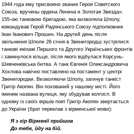
1944 года ему присвоено звание Героя Советского
Союза, вручены ордена Ленина и Золотая Звезда».
155-ою тан­ковою бригадою, яка визволяла Шполу,
командував Герой Радянського Союзу підполковник
Іван Іванович Прошин. На другий день після
звільнення Шполи 28 січня в Звенигородці зустрілися
танкові екіпажі Першого та Другого Українських фронтів
і замкнулося кільце, після якого відбулася Корсунь-
Шевченківська битва. А танк Євгенія Олександровича
Хохло­ва навічно поставлено на постамент у центрі
Звенигородки. Визволяючи Шпо­лу, загинув танкіст
Григір Акопян. Він похований у нашому місті. Його
іменем названа вулиця, яку збудував колгосп. В
одному із своїх віршів поет Григір Акопян звертається
до України (брат переклав з вірменської мови):
Я з гір Вірменії прийшов
До тебе, йду на бій.