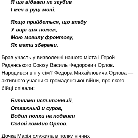
Я ще відваги не згубив
І меч в руці моїй.
Якщо прийдеться, що впаду
У вирі цих пожеж,
Мою могилу фронтову,
Як мати збережи.
Брав участь у визволенні нашого міста і Герой
Радянського Союзу Василь Федо­рович Орлов.
Народився він у сім’ї Фе­дора Михайловича Орлова —
активного учасника громадянської війни, про якого
бійці співали:
Битвами испытанный,
Отважный и суров,
Водил полки на подвиги
Седой комдив Орлов.
Дочка Марія служила в полку нічних