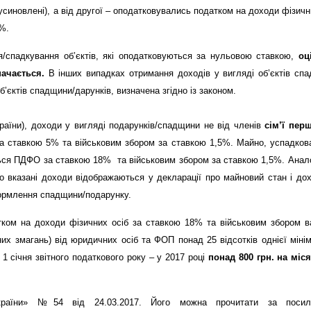
 усиновлені), а від другої – оподатковувались податком на доходи фізичн
%.
/спадкування об’єктів, які оподатковуються за нульовою ставкою,
оц
начається.
В інших випадках отримання доходів у вигляді об’єктів сп
б’єктів спадщини/дарунків, визначена згідно із законом.
раїни)
, доходи у вигляді подарунків/спадщини не від членів
сім’ї пер
а ставкою 5% та військовим збором за ставкою 1,5%. Майно, успадков
ться ПДФО за ставкою 18%
та військовим збором за ставкою 1,5%
. Анало
о вказані доходи відображаються у декларації про майновий стан і до
оформлення спадщини/подарунку.
 на доходи фізичних осіб за ставкою 18% та військовим збором ва
их змагань) від юридичних осіб та ФОП понад 25 відсотків однієї міні
 1 січня звітного податкового року – у 2017 році
понад 800 грн. на міс
раїни» №54 від 24.03.2017. Його можна прочитати за посил