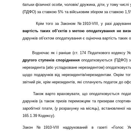
батьки фізичної особи, чоловік/ дружина, діти, у тому числі
(ПДФО) за ставкою 5% та військовим збором за ставкою 1,5
Крім того за Законом
№1910-VIII
, у
разі дарування
вартість таких об’єктів з метою оподаткування не виз
дарунків об’єктом оподаткування є оціночна вартість таких о
Водночас як і раніше (
ст. 174 Податкового кодексу Ук
другого ступенів споріднення
оподатковуються
(ПДФО) з
нерезидента (або успадковане нерезидентом)
оподатковує
щодо подарунків від нерезидентів/нерезидентам. Окрім тог
звітний рік, крім нерезидентів, які сплачують податок до 
Також варто враховувати, що оподатковується податком
дарунків (а також призів переможцям та призерам спортивн
заробітної плати, (у розрахунку на місяць), встановленої на
165.1.39 Кодексу).
Закон №
1910-VIII
надрукований в газеті «Голос Ук