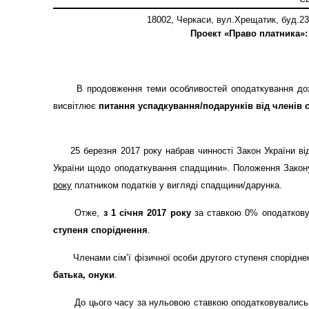
18002, Черкаси, вул.Хрещатик, буд.235
Проект «Право платника»
В продовження теми особливостей оподаткування дох
висвітлює
питання успадкування/подарунків від
членів 
25 березня 2017 року набрав чинності Закон України ві
України щодо оподаткування спадщини».
Положення Зако
року
платником податків у вигляді спадщини/дарунка.
Отже,
з 1 січня 2017 року
за ставкою 0% оподатков
ступен
я
споріднення
.
Членами сім’ї фізичної особи другого ступеня спорідне
батька, онуки
.
До цього часу за нульовою ставкою оподатковувались тіл