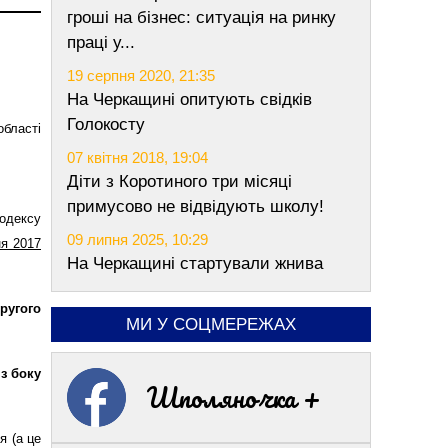
гроші на бізнес: ситуація на ринку
праці у...
19 серпня 2020, 21:35
На Черкащині опитують свідків
Голокосту
бласті
07 квітня 2018, 19:04
Діти з Коротиного три місяці
примусово не відвідують школу!
кодексу
09 липня 2025, 10:29
ня 2017
На Черкащині стартували жнива
другого
МИ У СОЦМЕРЕЖАХ
 з боку
Шполяночка +
я (а це