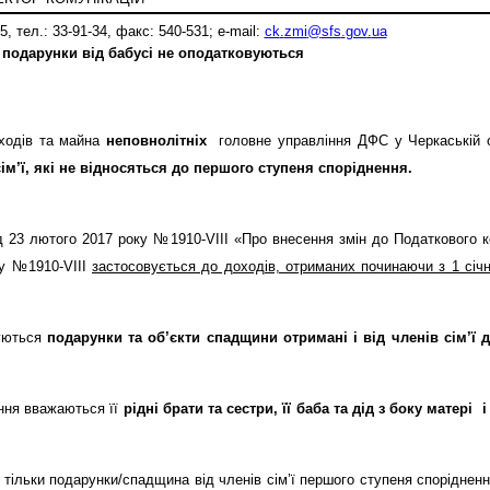
, тел.: 33-91-34, факс: 540-531;
e
-
mail
:
ck
.
zmi
@
sfs
.
gov
.
ua
: подарунки від бабусі не оподатковуються
одів та майна
неповнолітніх
головне управління ДФС у Черкаській о
сім’ї, які не відносяться до першого ступеня споріднення.
д 23 лютого 2017 року
№1910-VIII «Про
внесення змін до Податкового 
ну
№1910-VIII
застосовується до доходів, отриманих починаючи з 1 січ
уються
подарунки та
об’єкти спадщини
отримані і від
член
ів
сім’ї 
ння вважаються її
рідні брати та сестри, її баба та дід з боку матері
і
ьки подарунки/спадщина від членів сім’ї першого ступеня спорідненн