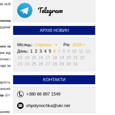
их осіб
Telegram
іночна
адщини/
АРХІВ НОВИН
Місяць:
Рік:
шого та
День:
1
2
3
4
5
6
7
8
9
10
11
12
ане від
13
14
15
16
17
18
19
20
21
22
гічно і
23
24
25
26
27
28
29
30
31
ходи за
КОНТАКТИ
ртість
мальної
+380 66 897 1549
яць
(ст.
shpolynochka@ukr.net
анням: